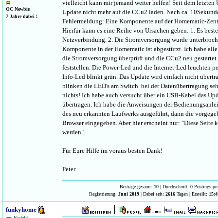
vielleicht kann mir jemand weiter helfen! Seit dem letzten 
OC Newbie
Update nicht mehr auf die CCu2 laden. Nach ca. 10Sekunde
7 Jahre dabei !
Fehlermeldung: Eine Komponente auf der Homematic-Zentra
Hierfür kann es eine Reihe von Ursachen geben: 1. Es beste
Netzverbindung. 2. Die Stromversorgung wurde unterbroch
Komponente in der Homematic ist abgestürzt. Ich habe al
die Stromversorgung überprüft und die CCu2 neu gestartet.
feststellen. Die Power-Led und die Internet-Led leuchten 
Info-Led blinkt grün. Das Update wird einfach nicht übert
blinken die LED's am Switch bei der Datenübertragung sehr 
nichts! Ich habe auch versucht über ein USB-Kabel das Up
übertragen. Ich habe die Anweisungen der Bedienungsanlei
des neu erkannten Laufwerks ausgeführt, dann die vorgege
Browser eingegeben. Aber hier erscheint nur: "Diese Seite 
werden".
Für Eure Hilfe im voraus besten Dank!
Peter
Beiträge gesamt:
10
| Durchschnitt:
0
Postings pr
Registrierung:
Juni 2019
| Dabei seit:
2616
Tagen | Erstellt:
15:4
funkyhome
aus
Krefeld