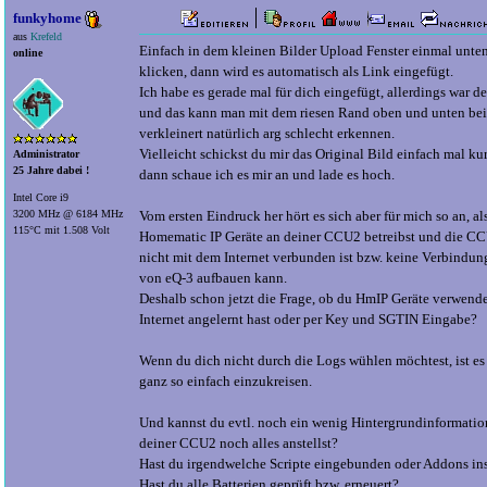
funkyhome
aus
Krefeld
Einfach in dem kleinen Bilder Upload Fenster einmal unten
online
klicken, dann wird es automatisch als Link eingefügt.
Ich habe es gerade mal für dich eingefügt, allerdings war de
und das kann man mit dem riesen Rand oben und unten be
verkleinert natürlich arg schlecht erkennen.
Vielleicht schickst du mir das Original Bild einfach mal ku
Administrator
25 Jahre dabei !
dann schaue ich es mir an und lade es hoch.
Intel Core i9
Vom ersten Eindruck her hört es sich aber für mich so an, a
3200 MHz @ 6184 MHz
115°C mit 1.508 Volt
Homematic IP Geräte an deiner CCU2 betreibst und die C
nicht mit dem Internet verbunden ist bzw. keine Verbindu
von eQ-3 aufbauen kann.
Deshalb schon jetzt die Frage, ob du HmIP Geräte verwende
Internet angelernt hast oder per Key und SGTIN Eingabe?
Wenn du dich nicht durch die Logs wühlen möchtest, ist es 
ganz so einfach einzukreisen.
Und kannst du evtl. noch ein wenig Hintergrundinformatio
deiner CCU2 noch alles anstellst?
Hast du irgendwelche Scripte eingebunden oder Addons inst
Hast du alle Batterien geprüft bzw. erneuert?