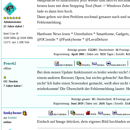
Hauptsache es funktioniert jetzt wieder und falls es nochma
besten kurz mit dem Snipping Tool (Start -> Windows Zube
lade es dann hier hoch.
Dann gehen wir dem Problem nochmal genauer nach und seh
Fehlermeldung.
Administrator
25 Jahre dabei !
Hardware News lesen * Unterhalten * Smarthome, Gadgets, 
Intel Core i9
3200 MHz @ 6184 MHz
@OCinside * @Funkyhome * @LavaDeluxe
115°C mit 1.508 Volt
Beiträge gesamt:
152203
| Durchschnitt:
16
Postings 
Registrierung:
April 2001
| Dabei seit:
9231
Tagen | Erstellt:
8:1
Peter62
offline
Bei dem neuen Update funktioniert es leider wieder nicht!
einem anderen Browser, Opera, hat nichts gebracht! Am Brow
OC Newbie
nicht! Ich habe einen Screenshot gemacht, weiß aber nicht
7 Jahre dabei !
reinbekommt! Die Überschrift der Fehlermeldung lautet: 
Beiträge gesamt:
10
| Durchschnitt:
0
Postings pr
Registrierung:
Juni 2019
| Dabei seit:
2616
Tagen | Erstellt:
15:4
funkyhome
aus
Krefeld
Einfach auf Image drücken, dein eigenes Bild hochladen u
online