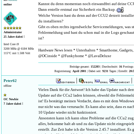
Kannst du denn momentan noch einwandfrei auf deine CC
online
Dann erstelle erstmal zur Sicherheit ein Backup.
Welche Version hast du denn auf der CCU2 derzeit installi
du installieren?
Gibt es oben rechts irgendwelche Servicemeldungen, was ste
Fehlermeldung und hast du schon mal in die Logs geschaut,
Administrator
25 Jahre dabei !
ist?
Intel Core i9
3200 MHz @ 6184 MHz
Hardware News lesen * Unterhalten * Smarthome, Gadgets, 
115°C mit 1.508 Volt
@OCinside * @Funkyhome * @LavaDeluxe
Beiträge gesamt:
152203
| Durchschnitt:
16
Postings 
Registrierung:
April 2001
| Dabei seit:
9231
Tagen | Erstellt:
20:
Peter62
offline
Vielen Dank für die Antwort! Ich habe das Update nach de
Update auf die CCu2 laden können, obwohl die Fehlerme
OC Newbie
ist! Es bestätigt meinen Verdacht, dass es mit dem Windows
7 Jahre dabei !
nur nicht was das verursacht. Es kann also sein, dass es 
10 Update wieder nicht funktioniert.
Ansonsten kann ich kann ohne Probleme auf die CCu2 zugre
alles, bekomme halt ab und zu das Update nicht eingespiel
erstellt. Zur Zeit habe ich die Version 2.45.7 installiert. Es