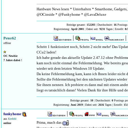
Hardware News lesen * Unterhalten * Smarthome, Gadgets, 
@OCinside * @Funkyhome * @LavaDeluxe
Beiträge gesamt:
152203
| Durchschnitt:
16
Postings 
Registrierung:
April 2001
| Dabei seit:
9231
Tagen | Erstellt:
8:
Peter62
offline
Schritt 1 funktioniert noch, Schritt 2 nicht mehr! Das Update
CCu2 laden!
OC Newbie
Ich habe gerade das aktuelle Update 2.47.12 ohne Probleme
7 Jahre dabei !
kam noch nicht einmal die Fehlermeldung. Wie bereits gesag
wieder seit dem letzten Windows 10 Update.
Da keine Fehlermeldung kam, kann ich Ihnen leider nicht d
Sollte die Fehlermeldung bei den nächsten Updates wieder
Sie ihnen nennen. Ich probiere es dann mal mit einem ander
liegt es tatsächlich daran! Vielen Dank für ihre Hilfe und d
Beiträge gesamt:
10
| Durchschnitt:
0
Postings pr
Registrierung:
Juni 2019
| Dabei seit:
2616
Tagen | Erstellt:
15:
funkyhome
aus
Krefeld
Prima, mach das
online