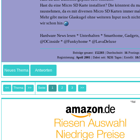
Hast du eine Micro SD Karte installiert? Die könntest du 
rausnehmen, da es mit diversen Micro SD Karten immer mal
Mehr gibt meine Glaskugel ohne weiteren Input noch nich
wir schon hin
Hardware News lesen * Unterhalten * Smarthome, Gadgets, 
@OCinside * @Funkyhome * @LavaDeluxe
Beiträge gesamt:
152203
| Durchschnitt:
16
Postings 
Registrierung:
April 2001
| Dabei seit:
9231
Tagen | Erstellt:
18:
Neues Thema
Antworten
<<
Thema
>>
Seite
1
2
3
>>
*Ad