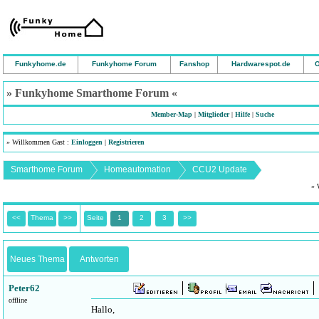
Funkyhome.de
Funkyhome Forum
Fanshop
Hardwarespot.de
O
» Funkyhome Smarthome Forum «
Member-Map
|
Mitglieder
|
Hilfe
|
Suche
» Willkommen Gast :
Einloggen
|
Registrieren
Smarthome Forum
Homeautomation
CCU2 Update
» 
<<
Thema
>>
Seite
1
2
3
>>
Neues Thema
Antworten
Peter62
offline
Hallo,