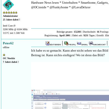
Hardware News lesen * Unterhalten * Smarthome, Gadgets, 
@OCinside * @Funkyhome * @LavaDeluxe
Administrator
25 Jahre dabei !
Intel Core i9
3200 MHz @ 6184 MHz
Beiträge gesamt:
152203
| Durchschnitt:
16
Postings 
115°C mit 1.508 Volt
Registrierung:
April 2001
| Dabei seit:
9231
Tagen | Erstellt:
15:
Peter62
offline
Ich habe es so gemacht. Kann aber nicht sehen wo das Bild
Beitrag ist. Kann nichts einfügen! Wo ist denn das Bild?
OC Newbie
7 Jahre dabei !