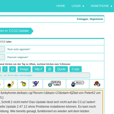
HOME
LOGIN
SMARTHOME
Einloggen
|
Registrieren
eren in: CCU2 Update
 CCU2 laden
Noch nicht registriert?
Passwort vergessen?
nmal klicken um den Tag zu öffnen, nochmal klicken zum Schliessen