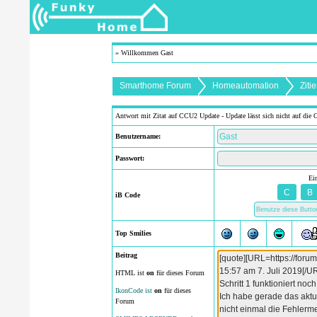
» Willkommen Gast
Smarthome Forum
Homeautomation
Ziti
Antwort mit Zitat auf CCU2 Update - Update lässt sich nicht auf die
Benutzername:
Passwort:
Ei
iB Code
Top Smilies
Beitrag
HTML ist
on
für dieses Forum
IkonCode ist
on
für dieses
Forum