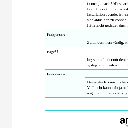
immer gemacht! Alles nach
Installation kein Fortschr
Installation beendet ist,
sich abmelden zu können, 
Hätte nicht gedacht, dass 
funkyhome
Zumindest merkwürdig, war
rage82
log startet leider mit dem
syslog-server hab ich nicht
funkyhome
Das ist doch prima ... als
Vielleicht kannst du ja m
angeblich nicht mehr reag
rage82
ich habe gestern endlich 