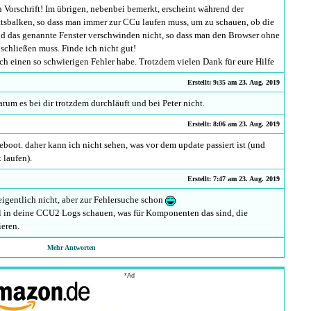
 Vorschrift! Im übrigen, nebenbei bemerkt, erscheint während der
ittsbalken, so dass man immer zur CCu laufen muss, um zu schauen, ob die
 und das genannte Fenster verschwinden nicht, so dass man den Browser ohne
schließen muss. Finde ich nicht gut!
ich einen so schwierigen Fehler habe. Trotzdem vielen Dank für eure Hilfe
Erstellt: 9:35 am 23. Aug. 2019
um es bei dir trotzdem durchläuft und bei Peter nicht.
Erstellt: 8:06 am 23. Aug. 2019
 reboot. daher kann ich nicht sehen, was vor dem update passiert ist (und
 laufen).
Erstellt: 7:47 am 23. Aug. 2019
o eigentlich nicht, aber zur Fehlersuche schon
al in deine CCU2 Logs schauen, was für Komponenten das sind, die
ieren.
Mehr Antworten
Erstellt: 7:38 am 23. Aug. 2019
*Ad
mal auf 2.47.15 geupdatet (kam von 2.35).