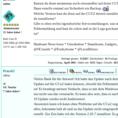
Kannst du denn momentan noch einwandfrei auf deine CC
online
Dann erstelle erstmal zur Sicherheit ein Backup.
Welche Version hast du denn auf der CCU2 derzeit installi
du installieren?
Gibt es oben rechts irgendwelche Servicemeldungen, was ste
Fehlermeldung und hast du schon mal in die Logs geschaut,
Administrator
25 Jahre dabei !
ist?
Intel Core i9
3200 MHz @ 6184 MHz
Hardware News lesen * Unterhalten * Smarthome, Gadgets, 
115°C mit 1.508 Volt
@OCinside * @Funkyhome * @LavaDeluxe
Beiträge gesamt:
152203
| Durchschnitt:
16
Postings 
Registrierung:
April 2001
| Dabei seit:
9231
Tagen | Erstellt:
20:
Peter62
offline
Vielen Dank für die Antwort! Ich habe das Update nach de
Update auf die CCu2 laden können, obwohl die Fehlerme
OC Newbie
ist! Es bestätigt meinen Verdacht, dass es mit dem Windows
7 Jahre dabei !
nur nicht was das verursacht. Es kann also sein, dass es 
10 Update wieder nicht funktioniert.
Ansonsten kann ich kann ohne Probleme auf die CCu2 zugre
alles, bekomme halt ab und zu das Update nicht eingespiel
erstellt. Zur Zeit habe ich die Version 2.45.7 installiert. Es