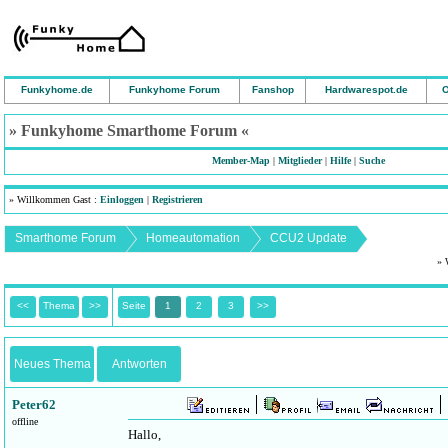
Funkyhome.de
Funkyhome Forum
Fanshop
Hardwarespot.de
O
» Funkyhome Smarthome Forum «
Member-Map
|
Mitglieder
|
Hilfe
|
Suche
» Willkommen Gast :
Einloggen
|
Registrieren
Smarthome Forum
Homeautomation
CCU2 Update
» 
<<
Thema
>>
Seite
1
2
3
>>
Neues Thema
Antworten
Peter62
offline
Hallo,