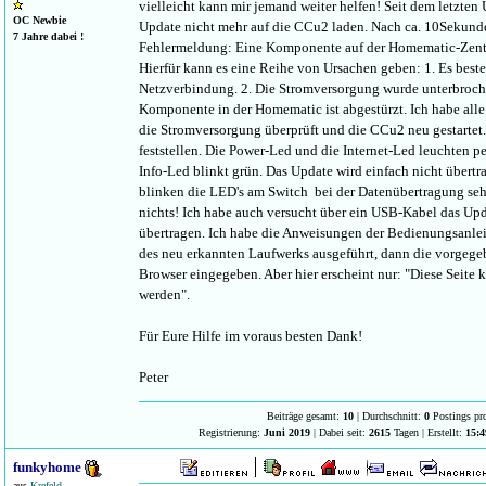
vielleicht kann mir jemand weiter helfen! Seit dem letzten 
OC Newbie
Update nicht mehr auf die CCu2 laden. Nach ca. 10Sekunde
7 Jahre dabei !
Fehlermeldung: Eine Komponente auf der Homematic-Zentra
Hierfür kann es eine Reihe von Ursachen geben: 1. Es beste
Netzverbindung. 2. Die Stromversorgung wurde unterbroch
Komponente in der Homematic ist abgestürzt. Ich habe al
die Stromversorgung überprüft und die CCu2 neu gestartet.
feststellen. Die Power-Led und die Internet-Led leuchten 
Info-Led blinkt grün. Das Update wird einfach nicht übert
blinken die LED's am Switch bei der Datenübertragung sehr 
nichts! Ich habe auch versucht über ein USB-Kabel das Up
übertragen. Ich habe die Anweisungen der Bedienungsanlei
des neu erkannten Laufwerks ausgeführt, dann die vorgege
Browser eingegeben. Aber hier erscheint nur: "Diese Seite 
werden".
Für Eure Hilfe im voraus besten Dank!
Peter
Beiträge gesamt:
10
| Durchschnitt:
0
Postings pr
Registrierung:
Juni 2019
| Dabei seit:
2615
Tagen | Erstellt:
15:4
funkyhome
aus
Krefeld