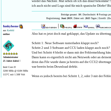
wieder das Nächste. Mal sehen ob ich das drauf bekomme!
ich auch nicht und Logs sind für mich spanische Dörfer! B
Beiträge gesamt:
10
| Durchschnitt:
0
Postings pr
Registrierung:
Juni 2019
| Dabei seit:
2615
Tagen | Erstellt:
21:
funkyhome
aus
Krefeld
Also hat es jetzt doch mal geklappt, das Update zu übertrag
online
Schritt 1: Neue Software runterladen klappt noch?
Schritt 2 und 3 Software auf CCU laden klappt auch noch?
Und bei Schritt 4 bleibt er dann mit der Fehlermeldung hä
Dann kann es eigentlich nicht am Netzwerk oder an deinem
Administrator
25 Jahre dabei !
denn das File wurde dann ja bereits auf die CCU2 übertragen
war bereits beim Download defekt.
Intel Core i9
3200 MHz @ 6184 MHz
115°C mit 1.508 Volt
Wenn es jedoch bereits bei Schritt 1, 2, oder 3 mit der F
auf der Homematic-Zentrale reagiert nicht mehr" hängen ble
einfach mal mit einem anderen Browser oder vielleicht sog
System ausprobieren oder die Firewall bzw. die Routereinst
Deshalb nochmal kurz die Frage, was denn in der Überschri
steht, denn dort sollte die Komponente aufgeführt sein, fall
Komponente liegt.