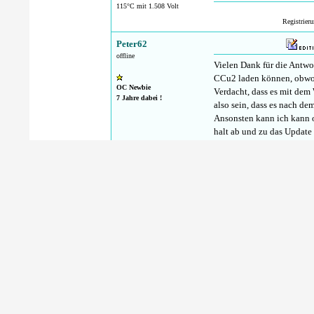
115°C mit 1.508 Volt
Registrier
Peter62
offline
Vielen Dank für die Antwo
CCu2 laden können, obwoh
OC Newbie
Verdacht, dass es mit dem 
7 Jahre dabei !
also sein, dass es nach d
Ansonsten kann ich kann o
halt ab und zu das Update 
Version 2.45.7 installiert
bekomme! Servicemeldunge
leider nur Anwender
Registrie
funkyhome
aus
Krefeld
Also hat es jetzt doch mal
offline
Schritt 1: Neue Software 
Schritt 2 und 3 Software 
Und bei Schritt 4 bleibt 