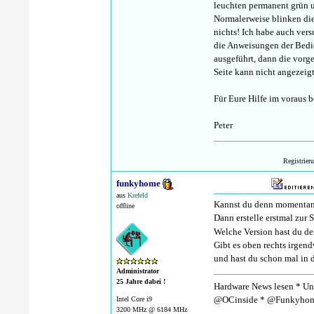
leuchten permanent grün u
Normalerweise blinken die
nichts! Ich habe auch ver
die Anweisungen der Bedi
ausgeführt, dann die vorg
Seite kann nicht angezeig
Für Eure Hilfe im voraus 
Peter
Registrier
funkyhome
aus
Krefeld
Kannst du denn momentan 
offline
Dann erstelle erstmal zur 
Welche Version hast du den
Gibt es oben rechts irgen
und hast du schon mal in d
Administrator
25 Jahre dabei !
Hardware News lesen * Unt
@OCinside * @Funkyhom
Intel Core i9
3200 MHz @ 6184 MHz