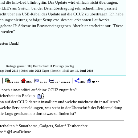
nd die Info-Led blinkt grün. Das Update wird einfach nicht übertragen.
 LED's am Switch bei der Datenübertragung sehr schnell. Hier passiert
sucht über ein USB-Kabel das Update auf die CCU2 zu übertragen. Ich habe
enungsanleitung befolgt: Setup.exe. des neu erkannten Laufwerks
egebene IP-Adresse im Browser eingegeben. Aber hier erscheint nur: "Diese
t werden".
besten Dank!
Beiträge gesamt:
10
| Durchschnitt:
0
Postings pro Tag
ung:
Juni 2019
| Dabei seit:
2613
Tagen | Erstellt:
15:49 am 11. Juni 2019
noch einwandfrei auf deine CCU2 zugreifen?
Sicherheit ein Backup.
n auf der CCU2 derzeit installiert und welche möchtest du installieren?
dwelche Servicemeldungen, was steht in der Überschrift der Fehlermeldung
ie Logs geschaut, ob dort etwas zu finden ist?
erhalten * Smarthome, Gadgets, Solar * Testberichte
e * @LavaDeluxe