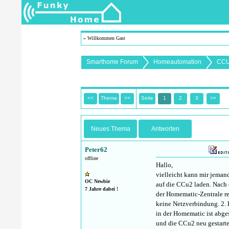
» Willkommen Gast
Smarthome Forum
Homeautomation
CCU
<<
Thema
>>
Seite
1
2
3
>>
Neues Thema
Antworten
Peter62
offline
Hallo,
vielleicht kann mir jemand
OC Newbie
auf die CCu2 laden. Nach
7 Jahre dabei !
der Homematic-Zentrale re
keine Netzverbindung. 2.
in der Homematic ist abge
und die CCu2 neu gestartet