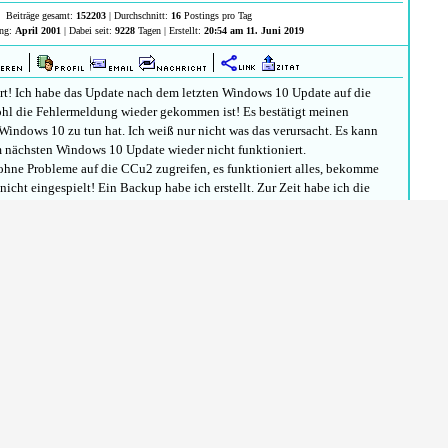
Beiträge gesamt:
152203
| Durchschnitt:
16
Postings pro Tag
ung:
April 2001
| Dabei seit:
9228
Tagen | Erstellt:
20:54 am 11. Juni 2019
rt! Ich habe das Update nach dem letzten Windows 10 Update auf die
l die Fehlermeldung wieder gekommen ist! Es bestätigt meinen
Windows 10 zu tun hat. Ich weiß nur nicht was das verursacht. Es kann
em nächsten Windows 10 Update wieder nicht funktioniert.
hne Probleme auf die CCu2 zugreifen, es funktioniert alles, bekomme
nicht eingespielt! Ein Backup habe ich erstellt. Zur Zeit habe ich die
. Es gibt allerdings schon wieder das Nächste. Mal sehen ob ich das drauf
n habe ich auch nicht und Logs sind für mich spanische Dörfer! Bin
Beiträge gesamt:
10
| Durchschnitt:
0
Postings pro Tag
rung:
Juni 2019
| Dabei seit:
2613
Tagen | Erstellt:
21:45 am 2. Juli 2019
 geklappt, das Update zu übertragen, aber nicht immer.
runterladen klappt noch?
auf CCU laden klappt auch noch?
er dann mit der Fehlermeldung hängen?