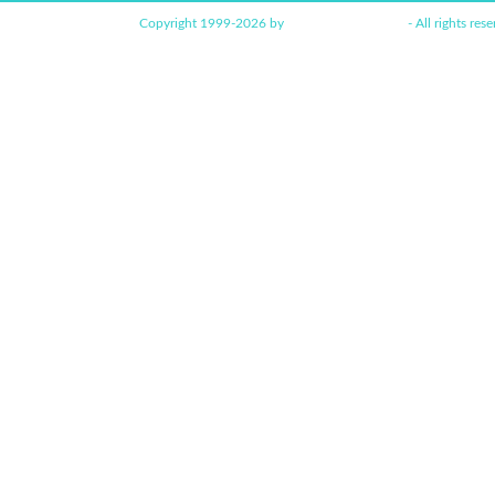
Copyright 1999-2026 by
www.funkyhome.de
- All rights rese