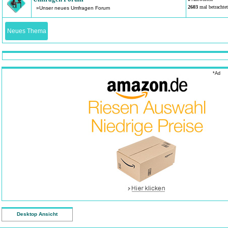
2603
mal betrachtet
»Unser neues Umfragen Forum
Neues Thema
*Ad
Desktop Ansicht