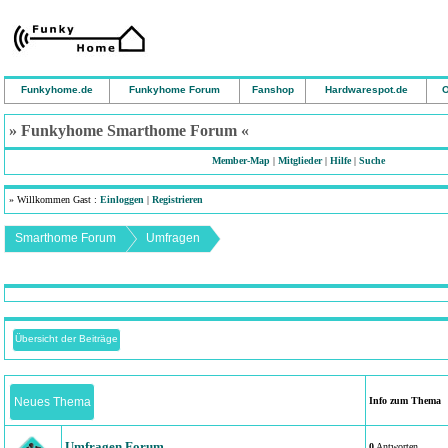
Funkyhome.de
Funkyhome Forum
Fanshop
Hardwarespot.de
O
» Funkyhome Smarthome Forum «
Member-Map
|
Mitglieder
|
Hilfe
|
Suche
» Willkommen Gast :
Einloggen
|
Registrieren
Smarthome Forum
Umfragen
Übersicht der Beiträge
Neues Thema
Info zum Thema
Umfragen Forum
0
Antworten