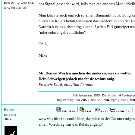
4000 MHz @ 4000 MHz
das Signal gesendet wird, falls man ein anderes Modul/Sel
55°C mit 1.20 Volt
Man könnte auch einfach so einen Baumarkt Funk Gong k
durch ein Relais betätigen lassen das wiederrum von der Ha
Natürlich ist es aufwendig, aber auf jeden Fall günstiger un
"mietwohnungsfreundlicher".
Gruß,
Mike
Mit Deinen Worten machen die anderen, was sie wollen.
Dein Schweigen jedoch macht sie wahnsinnig.
Frederic Dard, alias San Antonio
Beiträge gesamt:
2595
| Durchschnitt:
0
Postings p
Registrierung:
Juli 2005
| Dabei seit:
7684
Tagen | Erstellt:
9:1
Henro
aus
Berlin
wow was für eine coole Idee, das wäre in der Tat um einiges
offline
einen Vorschlag was das Relais angeht?