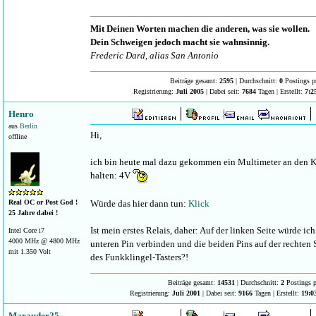
Mit Deinen Worten machen die anderen, was sie wollen.
Dein Schweigen jedoch macht sie wahnsinnig.
Frederic Dard, alias San Antonio
Beiträge gesamt:
2595
| Durchschnitt:
0
Postings p
Registrierung:
Juli 2005
| Dabei seit:
7684
Tagen | Erstellt:
7:2
Henro
aus
Berlin
Hi,
offline
ich bin heute mal dazu gekommen ein Multimeter an den K
halten: 4V
Real OC or Post God !
Würde das hier dann tun:
Klick
25 Jahre dabei !
Ist mein erstes Relais, daher: Auf der linken Seite würde i
Intel Core i7
4000 MHz @ 4800 MHz
unteren Pin verbinden und die beiden Pins auf der rechten
mit 1.350 Volt
des Funkklingel-Tasters?!
Beiträge gesamt:
14531
| Durchschnitt:
2
Postings p
Registrierung:
Juli 2001
| Dabei seit:
9166
Tagen | Erstellt:
19:0
Marauder25