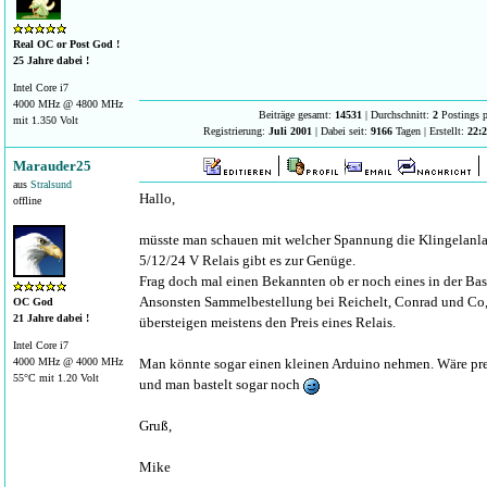
Real OC or Post God !
25 Jahre dabei !
Intel Core i7
4000 MHz @ 4800 MHz
Beiträge gesamt:
14531
| Durchschnitt:
2
Postings p
mit 1.350 Volt
Registrierung:
Juli 2001
| Dabei seit:
9166
Tagen | Erstellt:
22:2
Marauder25
aus
Stralsund
Hallo,
offline
müsste man schauen mit welcher Spannung die Klingelanlag
5/12/24 V Relais gibt es zur Genüge.
Frag doch mal einen Bekannten ob er noch eines in der Bast
Ansonsten Sammelbestellung bei Reichelt, Conrad und Co,
OC God
21 Jahre dabei !
übersteigen meistens den Preis eines Relais.
Intel Core i7
4000 MHz @ 4000 MHz
Man könnte sogar einen kleinen Arduino nehmen. Wäre pre
55°C mit 1.20 Volt
und man bastelt sogar noch
Gruß,
Mike