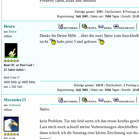
Frederic Dard, alias San Antonio
Beiträge gesamt:
2595
| Durchschnitt:
0
Postings p
Registrierung:
Juli 2005
| Dabei seit:
7684
Tagen | Erstellt:
21:2
Henro
aus
Berlin
Danke für Deine Hilfe ... aber die zwei Sätze zum Anschließ
offline
nicht
habs jetzt 5 mal gelesen
Real OC or Post God !
25 Jahre dabei !
Intel Core i7
4000 MHz @ 4800 MHz
Beiträge gesamt:
14531
| Durchschnitt:
2
Postings p
mit 1.350 Volt
Registrierung:
Juli 2001
| Dabei seit:
9166
Tagen | Erstellt:
22:4
Marauder25
aus
Stralsund
Hallo,
offline
kein Problem. Tut mir leid wenn ich das etwas konfus gesc
Lass mich noch schnell meine Vorbereitungen abschließen 
dann schick ich dir Sonntag eine kleine Zeichnung wie du 
kannst.
OC God