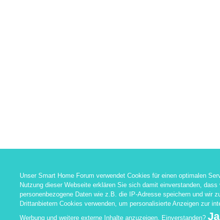
Unser Smart Home Forum verwendet Cookies für einen optimalen Serv
Nutzung dieser Webseite erklären Sie sich damit einverstanden, dass 
personenbezogene Daten wie z.B. die IP-Adresse speichern und wir 
Drittanbietern Cookies verwenden, um personalisierte Anzeigen zur in
Ja
Werbung und weitere externe Inhalte anzuzeigen. Einverstanden?