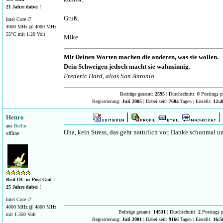
21 Jahre dabei !
Gruß,
Intel Core i7
4000 MHz @ 4000 MHz
55°C mit 1.20 Volt
Mike
Mit Deinen Worten machen die anderen, was sie wollen.
Dein Schweigen jedoch macht sie wahnsinnig.
Frederic Dard, alias San Antonio
Beiträge gesamt:
2595
| Durchschnitt:
0
Postings p
Registrierung:
Juli 2005
| Dabei seit:
7684
Tagen | Erstellt:
12:4
Henro
aus
Berlin
Oha, kein Stress, das geht natürlich vor. Danke schonmal 
offline
Real OC or Post God !
25 Jahre dabei !
Intel Core i7
4000 MHz @ 4800 MHz
Beiträge gesamt:
14531
| Durchschnitt:
2
Postings p
mit 1.350 Volt
Registrierung:
Juli 2001
| Dabei seit:
9166
Tagen | Erstellt:
16:5