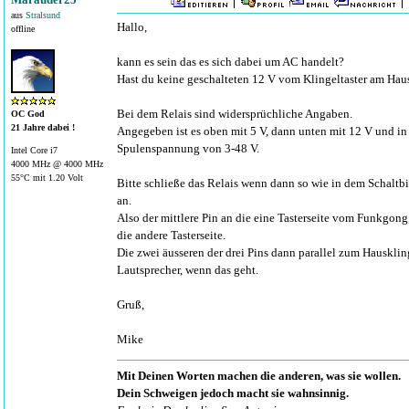
aus
Stralsund
Hallo,
offline
kann es sein das es sich dabei um AC handelt?
Hast du keine geschalteten 12 V vom Klingeltaster am Ha
Bei dem Relais sind widersprüchliche Angaben.
OC God
21 Jahre dabei !
Angegeben ist es oben mit 5 V, dann unten mit 12 V und in 
Spulenspannung von 3-48 V.
Intel Core i7
4000 MHz @ 4000 MHz
55°C mit 1.20 Volt
Bitte schließe das Relais wenn dann so wie in dem Schaltb
an.
Also der mittlere Pin an die eine Tasterseite vom Funkgong,
die andere Tasterseite.
Die zwei äusseren der drei Pins dann parallel zum Hausklin
Lautsprecher, wenn das geht.
Gruß,
Mike
Mit Deinen Worten machen die anderen, was sie wollen.
Dein Schweigen jedoch macht sie wahnsinnig.