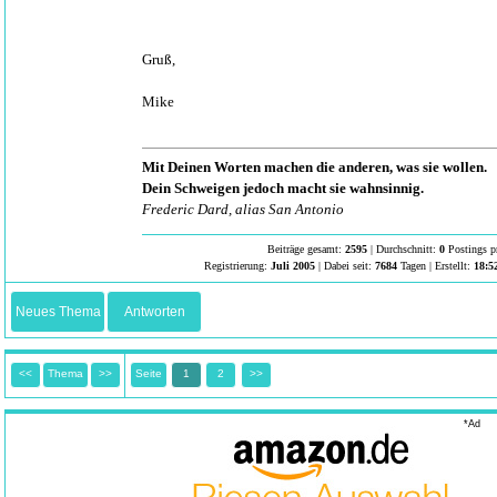
Gruß,
Mike
Mit Deinen Worten machen die anderen, was sie wollen.
Dein Schweigen jedoch macht sie wahnsinnig.
Frederic Dard, alias San Antonio
Beiträge gesamt:
2595
| Durchschnitt:
0
Postings p
Registrierung:
Juli 2005
| Dabei seit:
7684
Tagen | Erstellt:
18:5
Neues Thema
Antworten
<<
Thema
>>
Seite
1
2
>>
*Ad