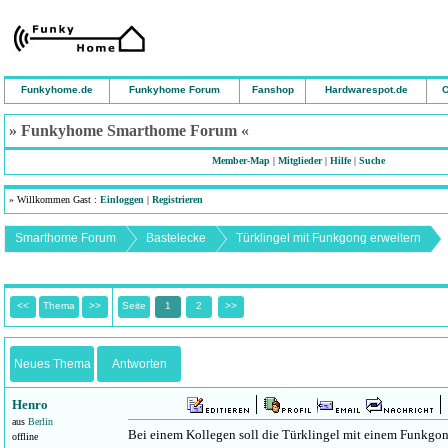
Funkyhome.de
Funkyhome Forum
Fanshop
Hardwarespot.de
O
» Funkyhome Smarthome Forum «
Member-Map
|
Mitglieder
|
Hilfe
|
Suche
» Willkommen Gast :
Einloggen
|
Registrieren
Smarthome Forum
Bastelecke
Türklingel mit Funkgong erweitern
<<
Thema
>>
Seite
1
2
>>
Neues Thema
Antworten
Henro
aus
Berlin
Bei einem Kollegen soll die Türklingel mit einem Funkgong
offline