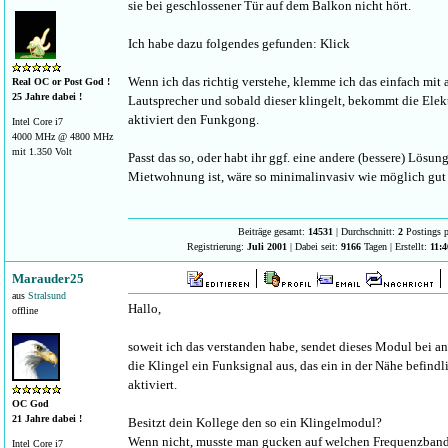
sie bei geschlossener Tür auf dem Balkon nicht hört.
Ich habe dazu folgendes gefunden: Klick
Wenn ich das richtig verstehe, klemme ich das einfach mit
Real OC or Post God !
25 Jahre dabei !
Lautsprecher und sobald dieser klingelt, bekommt die Ele
aktiviert den Funkgong.
Intel Core i7
4000 MHz @ 4800 MHz
mit 1.350 Volt
Passt das so, oder habt ihr ggf. eine andere (bessere) Lösun
Mietwohnung ist, wäre so minimalinvasiv wie möglich gu
Beiträge gesamt:
14531
| Durchschnitt:
2
Postings p
Registrierung:
Juli 2001
| Dabei seit:
9166
Tagen | Erstellt:
11:
Marauder25
aus
Stralsund
Hallo,
offline
soweit ich das verstanden habe, sendet dieses Modul bei a
die Klingel ein Funksignal aus, das ein in der Nähe befin
aktiviert.
OC God
21 Jahre dabei !
Besitzt dein Kollege den so ein Klingelmodul?
Wenn nicht, musste man gucken auf welchen Frequenzban
Intel Core i7