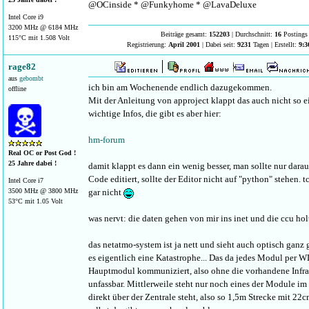
@OCinside * @Funkyhome * @LavaDeluxe
Intel Core i9
3200 MHz @ 6184 MHz
Beiträge gesamt:
152203
| Durchschnitt:
16
Postings 
115°C mit 1.508 Volt
Registrierung:
April 2001
| Dabei seit:
9231
Tagen | Erstellt:
9:3
rage82
aus
gebombt
ich bin am Wochenende endlich dazugekommen.
offline
Mit der Anleitung von approject klappt das auch nicht so e
wichtige Infos, die gibt es aber hier:
hm-forum
Real OC or Post God !
25 Jahre dabei !
damit klappt es dann ein wenig besser, man sollte nur dar
Code editiert, sollte der Editor nicht auf "python" stehen. 
Intel Core i7
3500 MHz @ 3800 MHz
gar nicht
53°C mit 1.05 Volt
was nervt: die daten gehen von mir ins inet und die ccu holt 
das netatmo-system ist ja nett und sieht auch optisch ganz g
es eigentlich eine Katastrophe... Das da jedes Modul per
Hauptmodul kommuniziert, also ohne die vorhandene Infra
unfassbar. Mittlerweile steht nur noch eines der Module im
direkt über der Zentrale steht, also so 1,5m Strecke mit 2