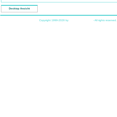
Desktop Ansicht
Copyright 1999-2026 by
www.funkyhome.de
- All rights reserved.