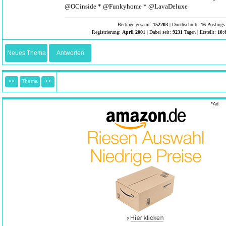
@OCinside * @Funkyhome * @LavaDeluxe
Beiträge gesamt:
152203
| Durchschnitt:
16
Postings 
Registrierung:
April 2001
| Dabei seit:
9231
Tagen | Erstellt:
10:
Neues Thema
Antworten
<<
Thema
>>
*Ad