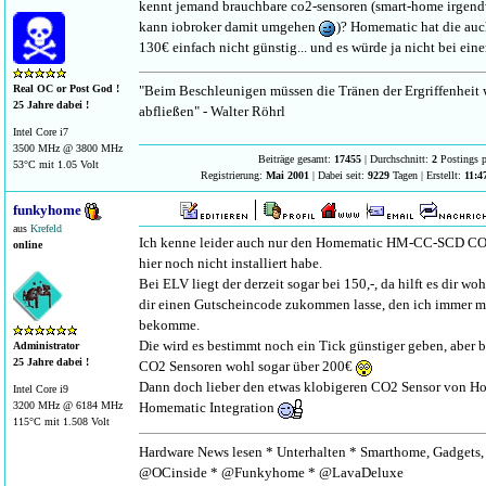
kennt jemand brauchbare co2-sensoren (smart-home irgendw
kann iobroker damit umgehen
)? Homematic hat die auch
130€ einfach nicht günstig... und es würde ja nicht bei eine
"Beim Beschleunigen müssen die Tränen der Ergriffenheit
Real OC or Post God !
25 Jahre dabei !
abfließen" - Walter Röhrl
Intel Core i7
3500 MHz @ 3800 MHz
Beiträge gesamt:
17455
| Durchschnitt:
2
Postings p
53°C mit 1.05 Volt
Registrierung:
Mai 2001
| Dabei seit:
9229
Tagen | Erstellt:
11:4
funkyhome
aus
Krefeld
Ich kenne leider auch nur den Homematic HM-CC-SCD CO2
online
hier noch nicht installiert habe.
Bei ELV liegt der derzeit sogar bei 150,-, da hilft es dir wo
dir einen Gutscheincode zukommen lasse, den ich immer m
bekomme.
Die wird es bestimmt noch ein Tick günstiger geben, aber b
Administrator
25 Jahre dabei !
CO2 Sensoren wohl sogar über 200€
Dann doch lieber den etwas klobigeren CO2 Sensor von Ho
Intel Core i9
Homematic Integration
3200 MHz @ 6184 MHz
115°C mit 1.508 Volt
Hardware News lesen * Unterhalten * Smarthome, Gadgets, 
@OCinside * @Funkyhome * @LavaDeluxe