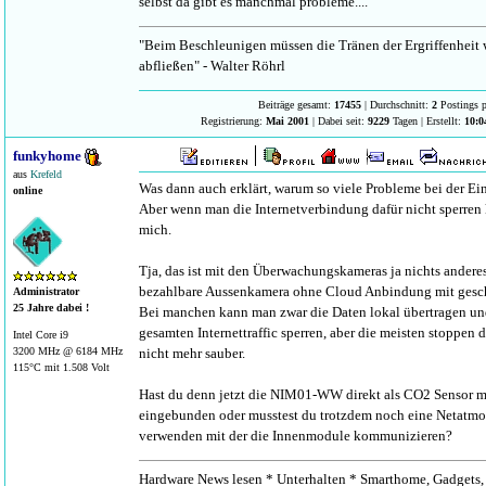
selbst da gibt es manchmal probleme....
"Beim Beschleunigen müssen die Tränen der Ergriffenheit
abfließen" - Walter Röhrl
Beiträge gesamt:
17455
| Durchschnitt:
2
Postings p
Registrierung:
Mai 2001
| Dabei seit:
9229
Tagen | Erstellt:
10:0
funkyhome
aus
Krefeld
Was dann auch erklärt, warum so viele Probleme bei der 
online
Aber wenn man die Internetverbindung dafür nicht sperren k
mich.
Tja, das ist mit den Überwachungskameras ja nichts anderes 
bezahlbare Aussenkamera ohne Cloud Anbindung mit gesch
Administrator
25 Jahre dabei !
Bei manchen kann man zwar die Daten lokal übertragen und
gesamten Internettraffic sperren, aber die meisten stoppen d
Intel Core i9
nicht mehr sauber.
3200 MHz @ 6184 MHz
115°C mit 1.508 Volt
Hast du denn jetzt die NIM01-WW direkt als CO2 Sensor 
eingebunden oder musstest du trotzdem noch eine Netatmo
verwenden mit der die Innenmodule kommunizieren?
Hardware News lesen * Unterhalten * Smarthome, Gadgets, 