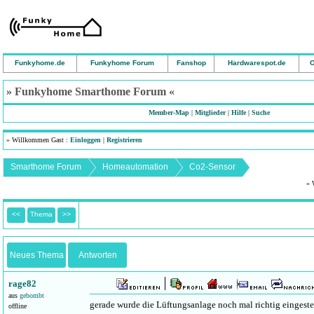
Funkyhome.de
Funkyhome Forum
Fanshop
Hardwarespot.de
O
» Funkyhome Smarthome Forum «
Member-Map
|
Mitglieder
|
Hilfe
|
Suche
» Willkommen Gast :
Einloggen
|
Registrieren
Smarthome Forum
Homeautomation
Co2-Sensor
» 
<<
Thema
>>
Neues Thema
Antworten
rage82
aus
gebombt
gerade wurde die Lüftungsanlage noch mal richtig eingestel
offline