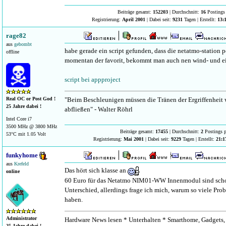
Beiträge gesamt:
152203
| Durchschnitt:
16
Postings 
Registrierung:
April 2001
| Dabei seit:
9231
Tagen | Erstellt:
13:
rage82
aus
gebombt
habe gerade ein script gefunden, dass die netatmo-station p
offline
momentan der favorit, bekommt man auch nen wind- und ei
script bei appproject
"Beim Beschleunigen müssen die Tränen der Ergriffenheit
Real OC or Post God !
25 Jahre dabei !
abfließen" - Walter Röhrl
Intel Core i7
3500 MHz @ 3800 MHz
Beiträge gesamt:
17455
| Durchschnitt:
2
Postings p
53°C mit 1.05 Volt
Registrierung:
Mai 2001
| Dabei seit:
9229
Tagen | Erstellt:
21:1
funkyhome
aus
Krefeld
Das hört sich klasse an
online
60 Euro für das Netatmo NIM01-WW Innenmodul sind scho
Unterschied, allerdings frage ich mich, warum so viele Pr
haben.
Administrator
Hardware News lesen * Unterhalten * Smarthome, Gadgets, 
25 Jahre dabei !