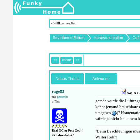
» Willkommen Gast
Smarthome Forum
Homeautomation
Co2
<<
Thema
>>
Neues Thema
Antworten
rage82
aus
gebombt
gerade wurde die Lüftungsa
offline
kennt jemand brauchbare c
umgehen
)? Homematic 
würde ja nicht bei einem bl
"Beim Beschleunigen müsse
Real OC or Post God !
25 Jahre dabei !
Walter Röhrl