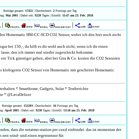
Beiträge gesamt:
17455
| Durchschnitt:
2
Postings pro Tag
rung:
Mai 2001
| Dabei seit:
9228
Tagen | Erstellt:
11:47 am 23. Feb. 2018
r den Homematic HM-CC-SCD CO2 Sensor, wobei ich den hier noch nicht
ogar bei 150,-, da hilft es dir wohl auch nicht, wenn ich dir einen
asse, den ich immer mal wieder zugeschickt bekomme.
 ein Tick günstiger geben, aber bei Gira & Co. kosten die CO2 Sensoren
as klobigeren CO2 Sensor von Homematic mit gescheiter Homematic
erhalten * Smarthome, Gadgets, Solar * Testberichte
e * @LavaDeluxe
Beiträge gesamt:
152203
| Durchschnitt:
16
Postings pro Tag
ung:
April 2001
| Dabei seit:
9230
Tagen | Erstellt:
13:18 am 23. Feb. 2018
unden, dass die netatmo-station per cuxd einbindet. das ist momentan der
 nen wind- und einen regensensor für.