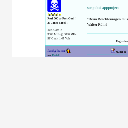
script bei appproject
"Beim Beschleunigen müsse
Real OC or Post God !
25 Jahre dabei !
Walter Röhrl
Intel Core i7
3500 MHz @ 3800 MHz
53°C mit 1.05 Volt
Registrie
funkyhome
aus
Krefeld
Das hört sich klasse an
online
60 Euro für das Netatmo 
ich mich, warum so viele 
Hardware News lesen * Unt
Administrator
@OCinside * @Funkyhom
25 Jahre dabei !
Intel Core i9
3200 MHz @ 6184 MHz
115°C mit 1.508 Volt
Registrie
rage82
aus
gebombt
ich bin am Wochenende e
offline