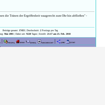
n die Tränen der Ergriffenheit waagerecht zum Ohr hin abfließen" -
Beiträge gesamt:
17455
| Durchschnitt:
2
Postings pro Tag
rung:
Mai 2001
| Dabei seit:
9228
Tagen | Erstellt:
21:17 am 23. Feb. 2018
NIM01-WW Innenmodul sind schon ein riesen Unterschied, allerdings frage
Probleme bei der Einbindung haben.
erhalten * Smarthome, Gadgets, Solar * Testberichte
e * @LavaDeluxe
Beiträge gesamt:
152203
| Durchschnitt:
16
Postings pro Tag
rung:
April 2001
| Dabei seit:
9230
Tagen | Erstellt:
9:36 am 24. Feb. 2018
ndlich dazugekommen.