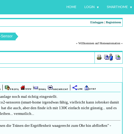
HOME
LOGIN
SMARTHOME
Einloggen
|
Registrieren
-Sensor
» Willkommen auf Homeautomation «
nlage noch mal richtig eingestellt.
o2-sensoren (smart-home irgendwas fähig, vielleicht kann iobroker damit
hat die auch, aber den finde ich mit 130€ einfach nicht günstig... und es
eiben... vermutlich...
n die Tränen der Ergriffenheit waagerecht zum Ohr hin abfließen" -