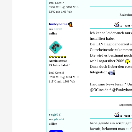
Intel Core i7
3500 MHz @ 3800 MHz
53°C mit 1.05 Volt
Registrie
funkyhome
aus
Krefeld
Ich kenne leider auch nu
online
installiert habe.
Bei ELV liegt der derzeit s
Gutscheincode zukommen l
Die wird es bestimmt noch
wohl sogar über 200€
Administrator
25 Jahre dabei !
Dann doch lieber den etw
Integration
Intel Core i9
3200 MHz @ 6184 MHz
115°C mit 1.508 Volt
Hardware News lesen * Unt
@OCinside * @Funkyhom
Registrier
rage82
aus
gebombt
habe gerade ein script gef
offline
favorit, bekommt man auch