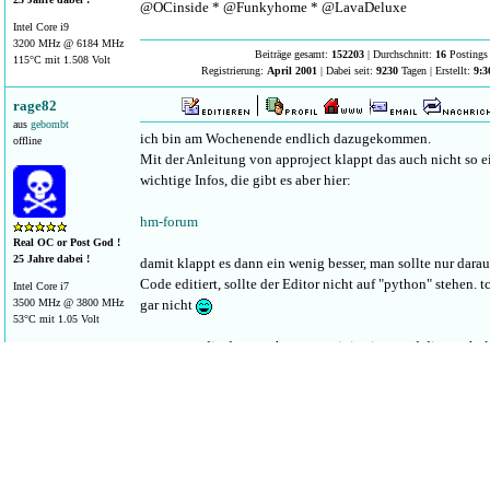
@OCinside * @Funkyhome * @LavaDeluxe
Intel Core i9
3200 MHz @ 6184 MHz
Beiträge gesamt:
152203
| Durchschnitt:
16
Postings 
115°C mit 1.508 Volt
Registrierung:
April 2001
| Dabei seit:
9230
Tagen | Erstellt:
9:3
rage82
aus
gebombt
ich bin am Wochenende endlich dazugekommen.
offline
Mit der Anleitung von approject klappt das auch nicht so e
wichtige Infos, die gibt es aber hier:
hm-forum
Real OC or Post God !
25 Jahre dabei !
damit klappt es dann ein wenig besser, man sollte nur dar
Code editiert, sollte der Editor nicht auf "python" stehen. 
Intel Core i7
3500 MHz @ 3800 MHz
gar nicht
53°C mit 1.05 Volt
was nervt: die daten gehen von mir ins inet und die ccu holt 
das netatmo-system ist ja nett und sieht auch optisch ganz g
es eigentlich eine Katastrophe... Das da jedes Modul per
Hauptmodul kommuniziert, also ohne die vorhandene Infra
unfassbar. Mittlerweile steht nur noch eines der Module im
direkt über der Zentrale steht, also so 1,5m Strecke mit 2