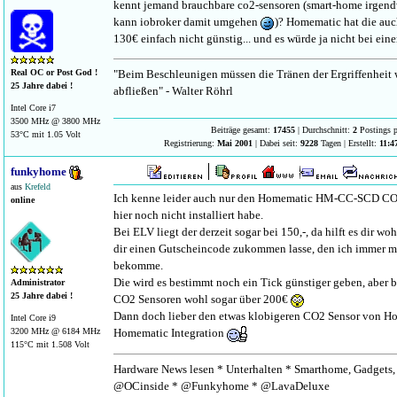
kennt jemand brauchbare co2-sensoren (smart-home irgendw
kann iobroker damit umgehen
)? Homematic hat die auch
130€ einfach nicht günstig... und es würde ja nicht bei eine
"Beim Beschleunigen müssen die Tränen der Ergriffenheit
Real OC or Post God !
25 Jahre dabei !
abfließen" - Walter Röhrl
Intel Core i7
3500 MHz @ 3800 MHz
Beiträge gesamt:
17455
| Durchschnitt:
2
Postings p
53°C mit 1.05 Volt
Registrierung:
Mai 2001
| Dabei seit:
9228
Tagen | Erstellt:
11:4
funkyhome
aus
Krefeld
Ich kenne leider auch nur den Homematic HM-CC-SCD CO2
online
hier noch nicht installiert habe.
Bei ELV liegt der derzeit sogar bei 150,-, da hilft es dir wo
dir einen Gutscheincode zukommen lasse, den ich immer m
bekomme.
Die wird es bestimmt noch ein Tick günstiger geben, aber b
Administrator
25 Jahre dabei !
CO2 Sensoren wohl sogar über 200€
Dann doch lieber den etwas klobigeren CO2 Sensor von Ho
Intel Core i9
Homematic Integration
3200 MHz @ 6184 MHz
115°C mit 1.508 Volt
Hardware News lesen * Unterhalten * Smarthome, Gadgets, 
@OCinside * @Funkyhome * @LavaDeluxe