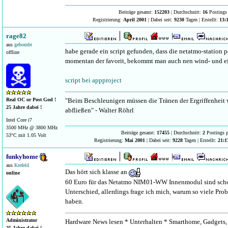
Beiträge gesamt:
152203
| Durchschnitt:
16
Postings 
Registrierung:
April 2001
| Dabei seit:
9230
Tagen | Erstellt:
13:
rage82
aus
gebombt
habe gerade ein script gefunden, dass die netatmo-station p
offline
momentan der favorit, bekommt man auch nen wind- und ei
script bei appproject
"Beim Beschleunigen müssen die Tränen der Ergriffenheit
Real OC or Post God !
25 Jahre dabei !
abfließen" - Walter Röhrl
Intel Core i7
3500 MHz @ 3800 MHz
Beiträge gesamt:
17455
| Durchschnitt:
2
Postings p
53°C mit 1.05 Volt
Registrierung:
Mai 2001
| Dabei seit:
9228
Tagen | Erstellt:
21:1
funkyhome
aus
Krefeld
Das hört sich klasse an
online
60 Euro für das Netatmo NIM01-WW Innenmodul sind scho
Unterschied, allerdings frage ich mich, warum so viele Pr
haben.
Administrator
Hardware News lesen * Unterhalten * Smarthome, Gadgets, 
25 Jahre dabei !