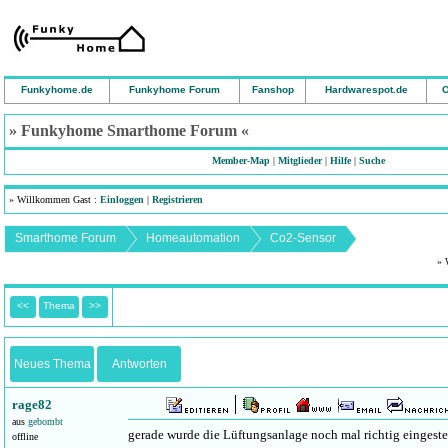
Funkyhome.de
Funkyhome Forum
Fanshop
Hardwarespot.de
O
» Funkyhome Smarthome Forum «
Member-Map
|
Mitglieder
|
Hilfe
|
Suche
» Willkommen Gast :
Einloggen
|
Registrieren
Smarthome Forum
Homeautomation
Co2-Sensor
» 
<<
Thema
>>
Neues Thema
Antworten
rage82
aus
gebombt
gerade wurde die Lüftungsanlage noch mal richtig eingestel
offline