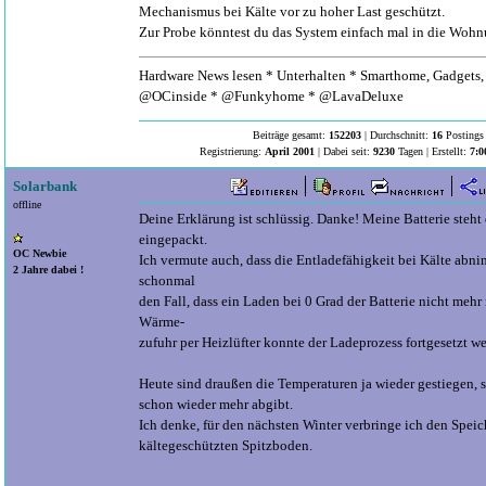
Mechanismus bei Kälte vor zu hoher Last geschützt.
Zur Probe könntest du das System einfach mal in die Wohn
Hardware News lesen * Unterhalten * Smarthome, Gadgets, 
@OCinside * @Funkyhome * @LavaDeluxe
Beiträge gesamt:
152203
| Durchschnitt:
16
Postings 
Registrierung:
April 2001
| Dabei seit:
9230
Tagen | Erstellt:
7:0
Solarbank
offline
Deine Erklärung ist schlüssig. Danke! Meine Batterie steht
eingepackt.
OC Newbie
Ich vermute auch, dass die Entladefähigkeit bei Kälte abni
2 Jahre dabei !
schonmal
den Fall, dass ein Laden bei 0 Grad der Batterie nicht mehr
Wärme-
zufuhr per Heizlüfter konnte der Ladeprozess fortgesetzt w
Heute sind draußen die Temperaturen ja wieder gestiegen, s
schon wieder mehr abgibt.
Ich denke, für den nächsten Winter verbringe ich den Speic
kältegeschützten Spitzboden.