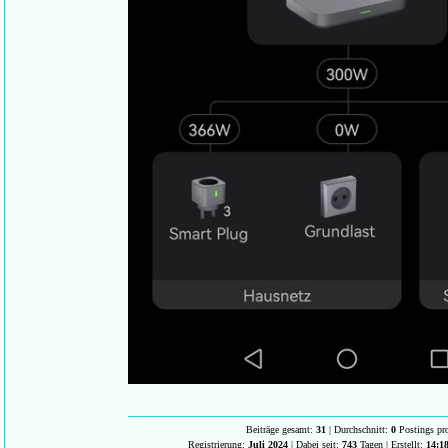
Beiträge gesamt:
31
| Durchschnitt:
0
Postings pr
Registrierung:
Juli 2024
| Dabei seit:
743
Tagen | Erstellt:
14:18