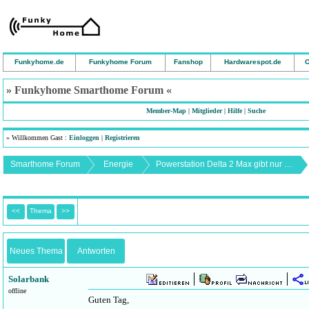
Funkyhome.de
Funkyhome Forum
Fanshop
Hardwarespot.de
O
» Funkyhome Smarthome Forum «
Member-Map
|
Mitglieder
|
Hilfe
|
Suche
» Willkommen Gast :
Einloggen
|
Registrieren
Smarthome Forum
Energie
Powerstation Delta 2 Max gibt nur max. 300 Watt ab
<<
Thema
>>
Neues Thema
Antworten
Solarbank
offline
Guten Tag,