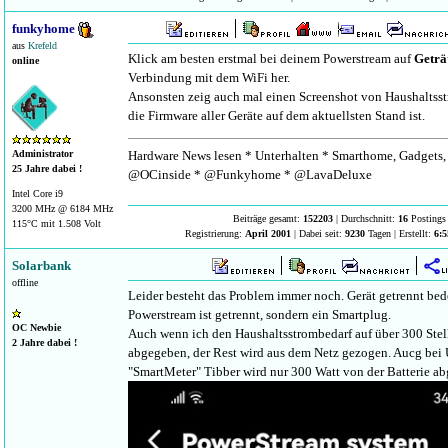
funkyhome
aus
Krefeld
Klick am besten erstmal bei deinem Powerstream auf
Geträ
online
Verbindung mit dem WiFi her.
Ansonsten zeig auch mal einen Screenshot von Haushaltss
die Firmware aller Geräte auf dem aktuellsten Stand ist.
Hardware News lesen * Unterhalten * Smarthome, Gadgets, 
Administrator
25 Jahre dabei !
@OCinside * @Funkyhome * @LavaDeluxe
Intel Core i9
3200 MHz @ 6184 MHz
Beiträge gesamt:
152203
| Durchschnitt:
16
Postings 
115°C mit 1.508 Volt
Registrierung:
April 2001
| Dabei seit:
9230
Tagen | Erstellt:
6:5
Solarbank
offline
Leider besteht das Problem immer noch. Gerät getrennt bede
Powerstream ist getrennt, sondern ein Smartplug.
OC Newbie
Auch wenn ich den Haushaltsstrombedarf auf über 300 Stell
2 Jahre dabei !
abgegeben, der Rest wird aus dem Netz gezogen. Aucg bei 
"SmartMeter" Tibber wird nur 300 Watt von der Batterie a