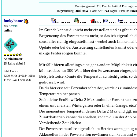
Beiträge gesamt:
31
| Durchschnitt:
0
Postings pr
Registrierung:
Juli 2024
| Dabei seit:
743
Tagen | Erstellt:
19:40
funkyhome
aus
Krefeld
Im Grunde kannst du nicht mehr einstellen und es gibt auc
online
Begrenzung des Powerstreams mehr, so das ich eigentlich 
sonst alles richtig eingestellt hast - wobei auch immer mal
Update oder bei der Ansteuerung schieflaufen kannst oder 
ulkige Fehler sorgen könnte.
Administrator
25 Jahre dabei !
Mir fällt hierzu allerdings eine ganz andere Möglichkeit ein
könnte, dass nur 300 Watt über den Powerstream eingespei
Intel Core i9
Beispielsweise könnte die Temperatur zu niedrig sein, so d
3200 MHz @ 6184 MHz
115°C mit 1.508 Volt
gedrosselt wird.
Da du hier erst seit Dezember schreibst, würde es zumindes
Temperaturen her passen.
Steht deine EcoFlow Delta 2 Max und/oder Powerstream zuf
einem unbeheizten Wintergarten oder in einer Garage, etc.?
Die momentane Temperatur deiner Delta 2 Max und ggf. an
Zusatzbatterien kannst du ansehen, indem du in der App be
Verbleibende Zeit klickst.
Der Powerstream sollte eigentlich im Betrieb warm genug w
Akkuzellen in der Powerstation erwärmen sich kaum und w