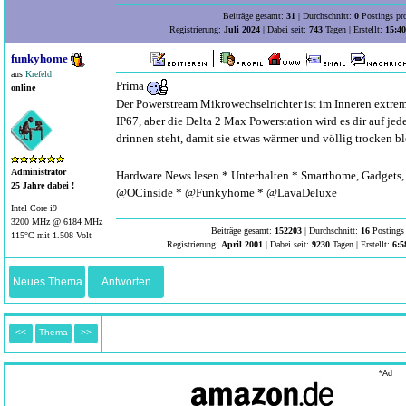
Beiträge gesamt:
31
| Durchschnitt:
0
Postings pr
Registrierung:
Juli 2024
| Dabei seit:
743
Tagen | Erstellt:
15:40
funkyhome
aus
Krefeld
Prima
online
Der Powerstream Mikrowechselrichter ist im Inneren extrem
IP67, aber die Delta 2 Max Powerstation wird es dir auf je
drinnen steht, damit sie etwas wärmer und völlig trocken b
Administrator
Hardware News lesen * Unterhalten * Smarthome, Gadgets, 
25 Jahre dabei !
@OCinside * @Funkyhome * @LavaDeluxe
Intel Core i9
3200 MHz @ 6184 MHz
Beiträge gesamt:
152203
| Durchschnitt:
16
Postings 
115°C mit 1.508 Volt
Registrierung:
April 2001
| Dabei seit:
9230
Tagen | Erstellt:
6:5
Neues Thema
Antworten
<<
Thema
>>
*Ad