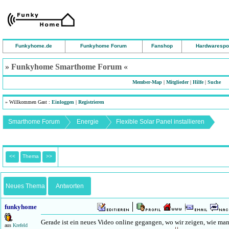
Funkyhome.de
Funkyhome Forum
Fanshop
Hardwarespo
» Funkyhome Smarthome Forum «
Member-Map
|
Mitglieder
|
Hilfe
|
Suche
» Willkommen Gast :
Einloggen
|
Registrieren
Smarthome Forum
Energie
Flexible Solar Panel installieren
<<
Thema
>>
Neues Thema
Antworten
funkyhome
Gerade ist ein neues Video online gegangen, wo wir zeigen, wie man
aus
Krefeld