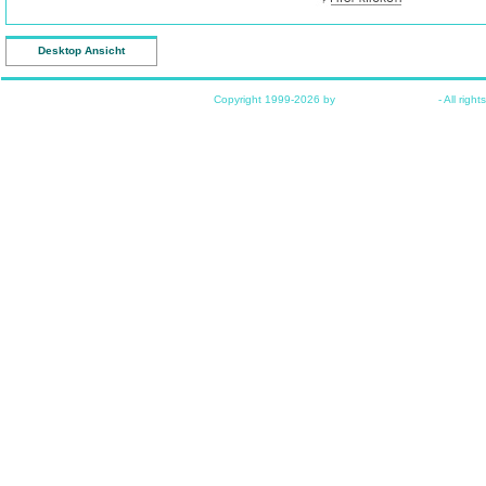
Desktop Ansicht
Copyright 1999-2026 by
www.funkyhome.de
- All right