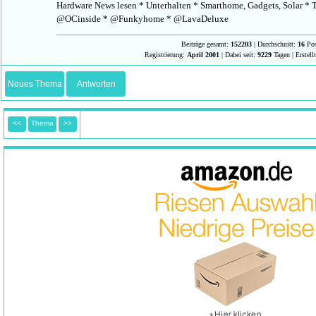
Hardware News lesen * Unterhalten * Smarthome, Gadgets, Solar * T
@OCinside * @Funkyhome * @LavaDeluxe
Beiträge gesamt:
152203
| Durchschnitt:
16
Pos
Registrierung:
April 2001
| Dabei seit:
9229
Tagen | Erstell
Neues Thema
Antworten
<<
Thema
>>