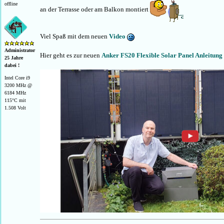
offline
an der Terrasse oder am Balkon montiert
Viel Spaß mit dem neuen
Video
Administrator
Hier geht es zur neuen
Anker FS20 Flexible Solar Panel Anleitung
25 Jahre
dabei !
Intel Core i9
3200 MHz @
6184 MHz
115°C mit
1.508 Volt