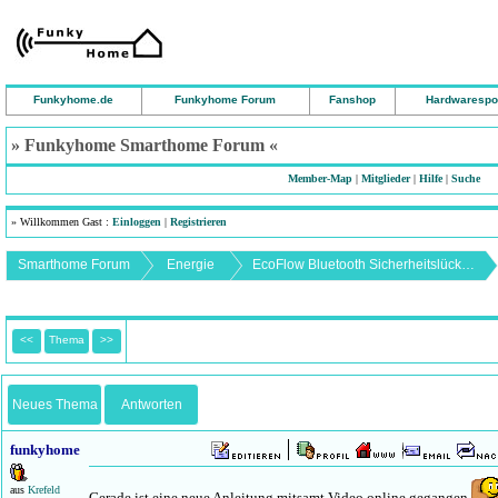
Funkyhome.de
Funkyhome Forum
Fanshop
Hardwarespo
» Funkyhome Smarthome Forum «
Member-Map
|
Mitglieder
|
Hilfe
|
Suche
» Willkommen Gast :
Einloggen
|
Registrieren
Smarthome Forum
Energie
EcoFlow Bluetooth Sicherheitslücke beheben
<<
Thema
>>
Neues Thema
Antworten
funkyhome
aus
Krefeld
Gerade ist eine neue Anleitung mitsamt Video online gegangen