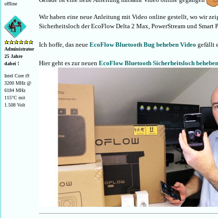
offline
Wir haben eine neue Anleitung mit Video online gestellt, wo wir ze
Sicherheitsloch der EcoFlow Delta 2 Max, PowerStream und Smart 
Ich hoffe, das neue
EcoFlow Bluetooth Bug beheben Video
gefällt
Administrator
25 Jahre
Hier geht es zur neuen
EcoFlow Bluetooth Sicherheitsloch beheben
dabei !
Intel Core i9
3200 MHz @
6184 MHz
115°C mit
1.508 Volt