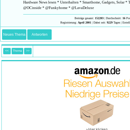
Hardware News lesen * Unterhalten * Smarthome, Gadgets, Solar * T
@OCinside * @Funkyhome * @LavaDeluxe
Beiträge gesamt:
152203
| Durchschnitt:
16
Pos
Registrierung:
April 2001
| Dabei seit:
9229
Tagen | Erstel
Neues Thema
Antworten
<<
Thema
>>