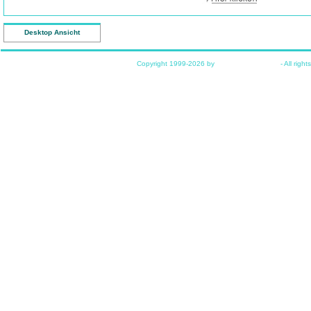
Desktop Ansicht
Copyright 1999-2026 by
www.funkyhome.de
- All right