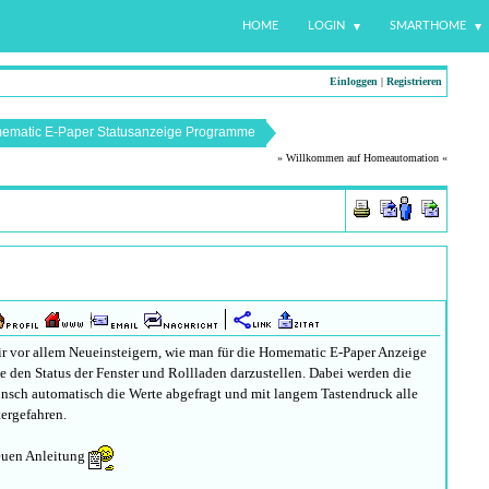
HOME
LOGIN
SMARTHOME
Einloggen
|
Registrieren
ematic E-Paper Statusanzeige Programme
» Willkommen auf Homeautomation «
ir vor allem Neueinsteigern, wie man für die Homematic E-Paper Anzeige
e den Status der Fenster und Rollladen darzustellen. Dabei werden die
nsch automatisch die Werte abgefragt und mit langem Tastendruck alle
ergefahren.
euen Anleitung