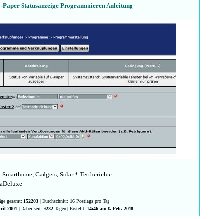
-Paper Statusanzeige Programmieren Anleitung
 Smarthome, Gadgets, Solar * Testberichte
aDeluxe
räge gesamt:
152203
| Durchschnitt:
16
Postings pro Tag
ril 2001
| Dabei seit:
9232
Tagen | Erstellt:
14:46 am 8. Feb. 2018