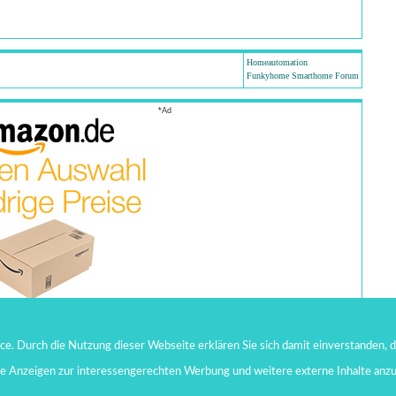
Homeautomation
Funkyhome Smarthome Forum
*Ad
. Durch die Nutzung dieser Webseite erklären Sie sich damit einverstanden, d
te Anzeigen zur interessengerechten Werbung und weitere externe Inhalte anz
Copyright 1999-2026 by
www.funkyhome.de
- All rights reserved.