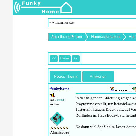
» Willkommen Gast
Smarthome Forum
Homeautomation
Hom
<<
Thema
>>
Neues Thema
Antworten
funkyhome
In der folgenden Anleitung zeigen w
aus
Krefeld
Programme erstellt, um beispielsweis
online
Taster mit kurzem Druck bzw. auf Wu
Rollladen im Haus hoch- bzw. herunt
Na dann viel Spaß beim Lesen der n
Administrator