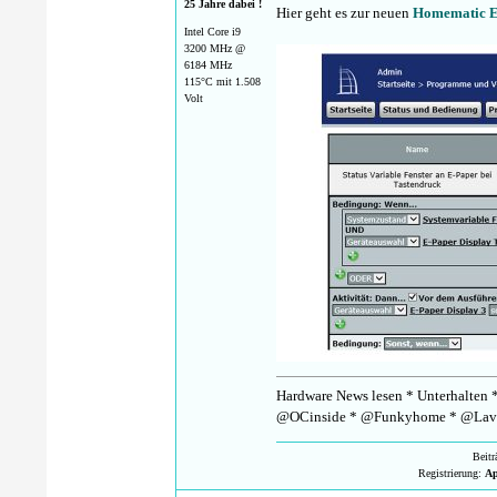
25 Jahre dabei !
Hier geht es zur neuen
Homematic E
Intel Core i9
3200 MHz @
6184 MHz
115°C mit 1.508
Volt
Hardware News lesen * Unterhalten *
@OCinside * @Funkyhome * @Lav
Beit
Registrierung:
Ap