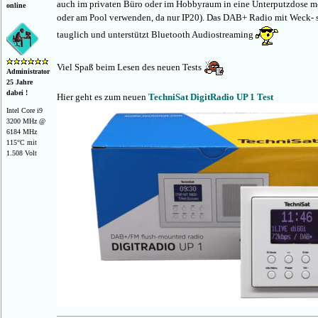
auch im privaten Büro oder im Hobbyraum in eine Unterputzdose m
online
oder am Pool verwenden, da nur IP20). Das DAB+ Radio mit Weck- 
tauglich und unterstützt Bluetooth Audiostreaming
Viel Spaß beim Lesen des neuen Tests
Administrator
25 Jahre
dabei !
Hier geht es zum neuen
TechniSat DigitRadio UP 1 Test
Intel Core i9
3200 MHz @
6184 MHz
115°C mit
1.508 Volt