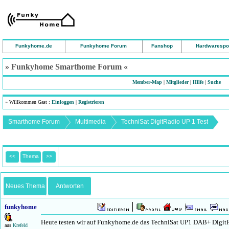
Funkyhome.de
Funkyhome Forum
Fanshop
Hardwarespo
» Funkyhome Smarthome Forum «
Member-Map
|
Mitglieder
|
Hilfe
|
Suche
» Willkommen Gast :
Einloggen
|
Registrieren
Smarthome Forum
Multimedia
TechniSat DigitRadio UP 1 Test
<<
Thema
>>
Neues Thema
Antworten
funkyhome
Heute testen wir auf Funkyhome.de das TechniSat UP1 DAB+ DigitRa
aus
Krefeld