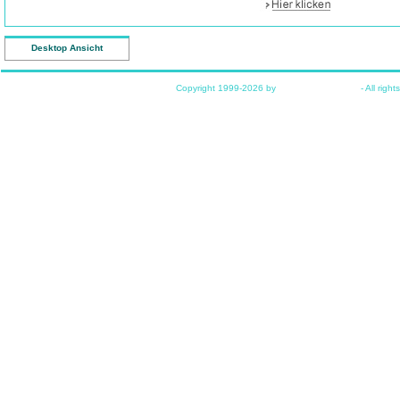
Desktop Ansicht
Copyright 1999-2026 by
www.funkyhome.de
- All right