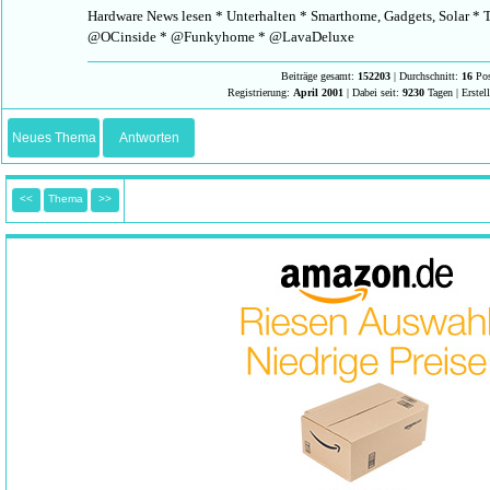
Hardware News lesen * Unterhalten * Smarthome, Gadgets, Solar * T
@OCinside * @Funkyhome * @LavaDeluxe
Beiträge gesamt:
152203
| Durchschnitt:
16
Pos
Registrierung:
April 2001
| Dabei seit:
9230
Tagen | Erstel
Neues Thema
Antworten
<<
Thema
>>