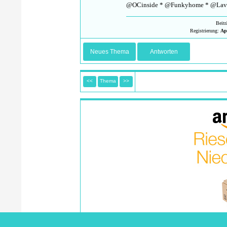
@OCinside * @Funkyhome * @Lav
Beit
Registrierung:
Ap
Neues Thema
Antworten
<<
Thema
>>