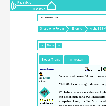
» Willkommen Gast
Smarthome Forum
Energie
AlphaESS V
<<
Thema
>>
Neues Thema
Antworten
funkyhome
Gerade ist ein neues Video zur neu
aus
Krefeld
offline
VM1000 Erweiterungsakkus online
Wir haben gerade ein Video zur Alph
mit denen man dank zwei integrierte
einspeisen kann, um über Solarpanel
Administrator
Im nächsten Video zur AlphaESS App 