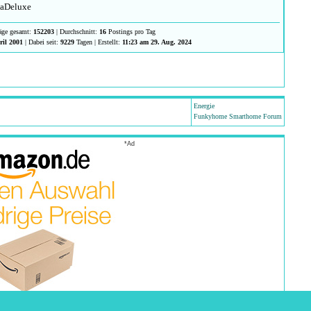
aDeluxe
räge gesamt:
152203
| Durchschnitt:
16
Postings pro Tag
ril 2001
| Dabei seit:
9229
Tagen | Erstellt:
11:23 am 29. Aug. 2024
Energie
Funkyhome Smarthome Forum
*Ad