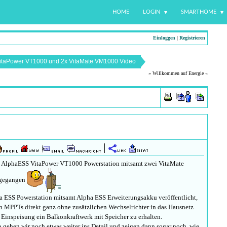
HOME
LOGIN
SMARTHOME
Einloggen
|
Registrieren
itaPower VT1000 und 2x VitaMate VM1000 Video
» Willkommen auf Energie «
en AlphaESS VitaPower VT1000 Powerstation mitsamt zwei VitaMate
 gegangen
a ESS Powerstation mitsamt Alpha ESS Erweiterungsakku veröffentlicht,
n MPPTs direkt ganz ohne zusätzlichen Wechselrichter in das Hausnetz
 Einspeisung ein Balkonkraftwerk mit Speicher zu erhalten.
gehen wir noch etwas weiter ins Detail und zeigen dann sogar noch, wie