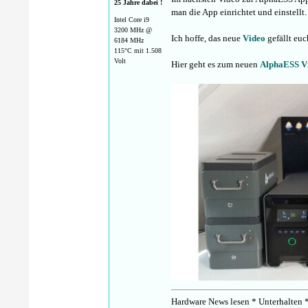
25 Jahre dabei !
man die App einrichtet und einstellt.
Intel Core i9
3200 MHz @
Ich hoffe, das neue
Video
gefällt eu
6184 MHz
115°C mit 1.508
Volt
Hier geht es zum neuen
AlphaESS V
Hardware News lesen * Unterhalten *