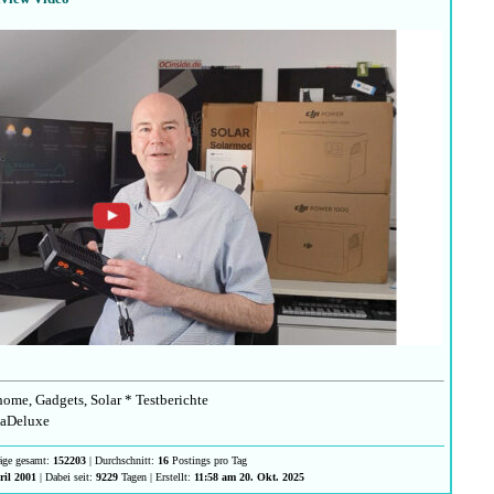
ome, Gadgets, Solar * Testberichte
aDeluxe
räge gesamt:
152203
| Durchschnitt:
16
Postings pro Tag
ril 2001
| Dabei seit:
9229
Tagen | Erstellt:
11:58 am 20. Okt. 2025