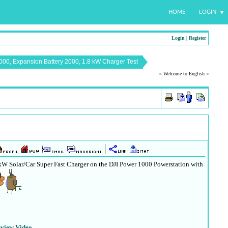
HOME
LOGIN
Login
|
Register
000, Expansion Battery 2000, 1.8 kW Charger Test
» Welcome to English «
 kW Solar/Car Super Fast Charger on the DJI Power 1000 Powerstation with
view Video