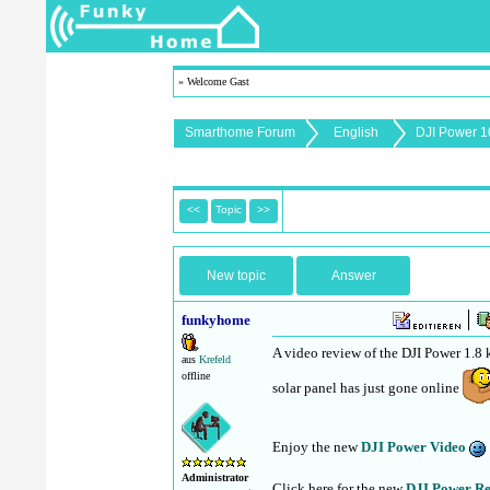
» Welcome Gast
Smarthome Forum
English
DJI Power 1
<<
Topic
>>
New topic
Answer
funkyhome
A video review of the DJI Power 1.8
aus
Krefeld
offline
solar panel has just gone online
Enjoy the new
DJI Power Video
Administrator
Click here for the new
DJI Power Re