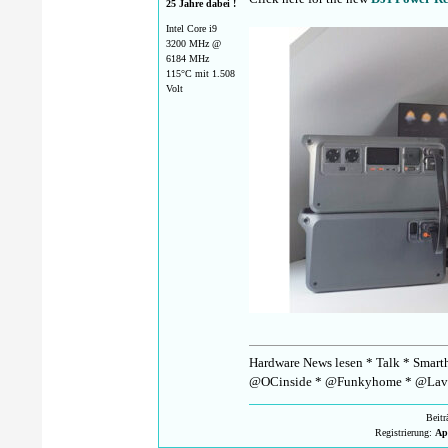
25 Jahre dabei !
Intel Core i9
3200 MHz @
6184 MHz
115°C mit 1.508
Volt
Hardware News lesen * Talk * Smarth
@OCinside * @Funkyhome * @Lav
Beit
Registrierung:
Ap