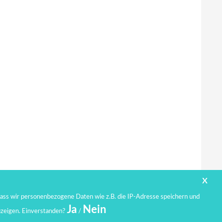
X
ass wir personenbezogene Daten wie z.B. die IP-Adresse speichern und
Ja
Nein
uzeigen. Einverstanden?
/