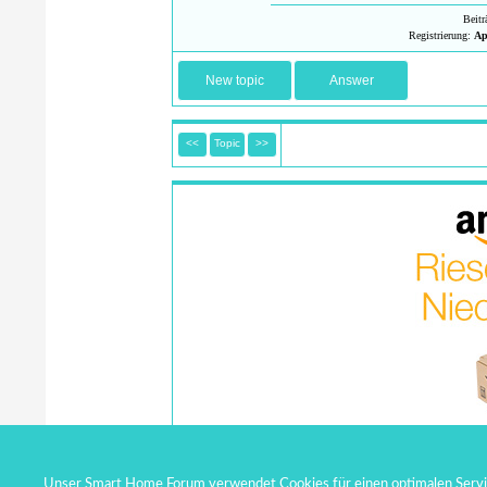
Beit
Registrierung:
Ap
New topic
Answer
<<
Topic
>>
Unser Smart Home Forum verwendet Cookies für einen optimalen Service