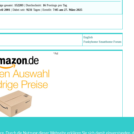
räge gesamt:
152203
| Durchschnitt:
16
Postings pro Tag
ril 2001
| Dabei seit:
9231
Tagen | Erstellt:
7:05 am 27. März 2025
English
Funkyhome Smarthome Forum
*Ad
. Durch die Nutzung dieser Webseite erklären Sie sich damit einverstanden, d