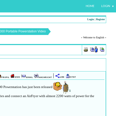
HOME
LOGIN
Login
|
Register
000 Portable Powerstation Video
» Welcome to English «
0 Powerstation has just been released
ies and connect an AirFryer with almost 2200 watts of power for the