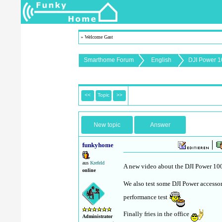
» Welcome Gast
Smarthome Forum
English
DJI Power 1
<<
Topic
>>
New topic
Answer
funkyhome
aus
Krefeld
A new video about the DJI Power 100
online
We also test some DJI Power accessor
performance test
Finally fries in the office
Administrator