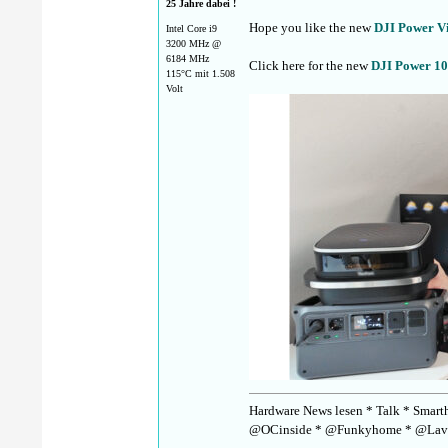
25 Jahre dabei !
Hope you like the new
DJI Power V
Intel Core i9
3200 MHz @
6184 MHz
Click here for the new
DJI Power 10
115°C mit 1.508
Volt
Hardware News lesen * Talk * Smarth
@OCinside * @Funkyhome * @Lav