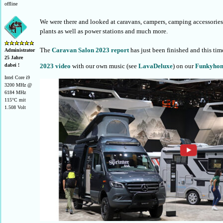
offline
We were there and looked at caravans, campers, camping accessorie
plants as well as power stations and much more.
The
Caravan Salon 2023 report
has just been finished and this tim
Administrator
25 Jahre
2023 video
with our own music (see
LavaDeluxe
) on our
Funkyhom
dabei !
Intel Core i9
3200 MHz @
6184 MHz
115°C mit
1.508 Volt