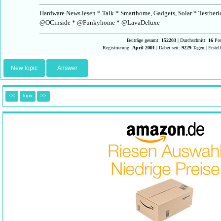
Hardware News lesen * Talk * Smarthome, Gadgets, Solar * Testberi
@OCinside * @Funkyhome * @LavaDeluxe
Beiträge gesamt:
152203
| Durchschnitt:
16
Pos
Registrierung:
April 2001
| Dabei seit:
9229
Tagen | Erstel
New topic
Answer
<<
Topic
>>