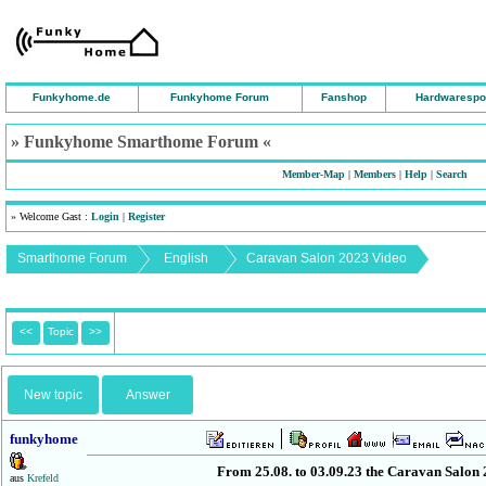
Funkyhome.de
Funkyhome Forum
Fanshop
Hardwarespo
» Funkyhome Smarthome Forum «
Member-Map
|
Members
|
Help
|
Search
» Welcome Gast :
Login
|
Register
Smarthome Forum
English
Caravan Salon 2023 Video
<<
Topic
>>
New topic
Answer
funkyhome
From 25.08. to 03.09.23 the Caravan Salon 2
aus
Krefeld