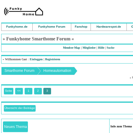
Funkyhome.de
Funkyhome Forum
Fanshop
Hardwarespot.de
O
» Funkyhome Smarthome Forum «
Member-Map
|
Mitglieder
|
Hilfe
|
Suche
» Willkommen Gast :
Einloggen
|
Registrieren
Smarthome Forum
Homeautomation
» 
Seite
<<
1
2
3
Übersicht der Beiträge
Neues Thema
Info zum Thema