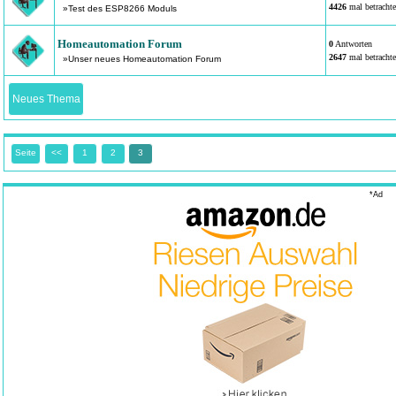
4426
mal betrachte
»Test des ESP8266 Moduls
Homeautomation Forum
0
Antworten
2647
mal betrachte
»Unser neues Homeautomation Forum
Neues Thema
Seite
<<
1
2
3
*Ad