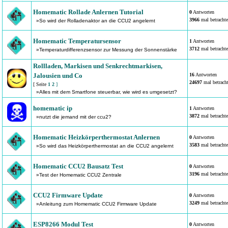
Homematic Rollade Anlernen Tutorial
0
Antworten
3966
mal betrachte
»So wird der Rolladenaktor an die CCU2 angelernt
Homematic Temperatursensor
1
Antworten
3712
mal betrachte
»Temperaturdifferenzsensor zur Messung der Sonnenstärke
Rollladen, Markisen und Senkrechtmarkisen,
Jalousien und Co
16
Antworten
24697
mal betracht
[ Seite
1
2
]
»Alles mit dem Smartfone steuerbar, wie wird es umgesetzt?
homematic ip
1
Antworten
3872
mal betrachte
»nutzt die jemand mit der ccu2?
Homematic Heizkörperthermostat Anlernen
0
Antworten
3583
mal betrachte
»So wird das Heizkörperthermostat an die CCU2 angelernt
Homematic CCU2 Bausatz Test
0
Antworten
3196
mal betrachte
»Test der Homematic CCU2 Zentrale
CCU2 Firmware Update
0
Antworten
3249
mal betrachte
»Anleitung zum Homematic CCU2 Firmware Update
ESP8266 Modul Test
0
Antworten