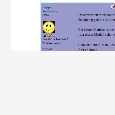
hoppel
aus
Magdeburg
Da interessiert mich nat
offline
Schalter gegen die Aktoren
Bei deiner Markise ist de
, der dieses Modell schon 
Real OC or Post God !
22 Jahre dabei !
Geld ist nicht alles im Leb
Ami go home
AMD FX
3300 MHz @ 4400 MHz
45°C mit 1.308 Volt
Registrier
funkyhome
aus
Krefeld
Den genauen Markisenmoto
offline
Werde ich aber nachfragen
Wir haben nur 4,5x3,2 Met
bleiben, aber lieber trot
Wird bestimmt Somfy sein, 
Administrator
25 Jahre dabei !
Das Vorbauelement ist das
Linksroller.
Intel Core i9