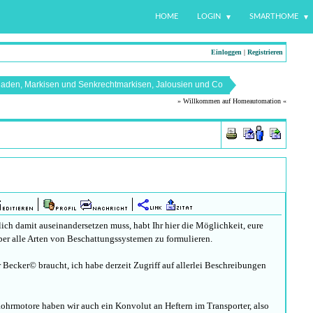
HOME
LOGIN
SMARTHOME
Einloggen
|
Registrieren
laden, Markisen und Senkrechtmarkisen, Jalousien und Co
» Willkommen auf Homeautomation «
lich damit auseinandersetzen muss, habt Ihr hier die Möglichkeit, eure
er alle Arten von Beschattungssystemen zu formulieren.
 Becker© braucht, ich habe derzeit Zugriff auf allerlei Beschreibungen
Rohrmotore haben wir auch ein Konvolut an Heftern im Transporter, also