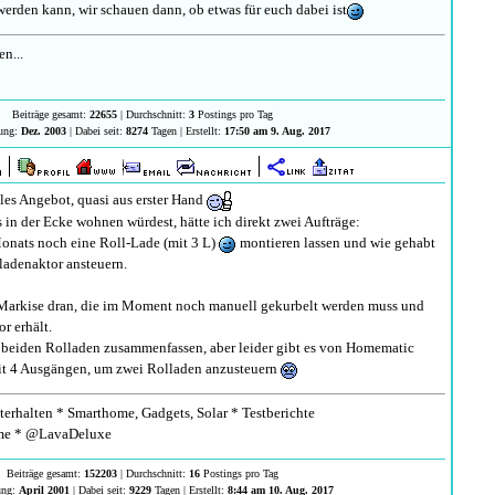
 werden kann, wir schauen dann, ob etwas für euch dabei ist
en...
Beiträge gesamt:
22655
| Durchschnitt:
3
Postings pro Tag
rung:
Dez. 2003
| Dabei seit:
8274
Tagen | Erstellt:
17:50 am 9. Aug. 2017
lles Angebot, quasi aus erster Hand
s in der Ecke wohnen würdest, hätte ich direkt zwei Aufträge:
onats noch eine Roll-Lade (mit 3 L)
montieren lassen und wie gehabt
adenaktor ansteuern.
e Markise dran, die im Moment noch manuell gekurbelt werden muss und
r erhält.
 beiden Rolladen zusammenfassen, aber leider gibt es von Homematic
it 4 Ausgängen, um zwei Rolladen anzusteuern
erhalten * Smarthome, Gadgets, Solar * Testberichte
e * @LavaDeluxe
Beiträge gesamt:
152203
| Durchschnitt:
16
Postings pro Tag
ung:
April 2001
| Dabei seit:
9229
Tagen | Erstellt:
8:44 am 10. Aug. 2017