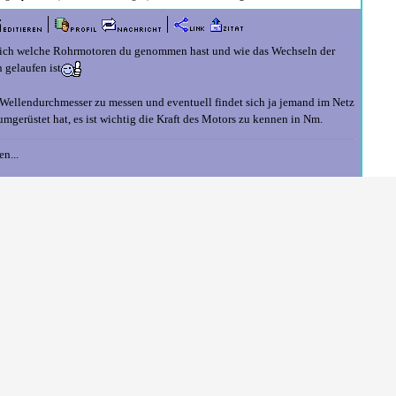
ürlich welche Rohrmotoren du genommen hast und wie das Wechseln der
 gelaufen ist
r Wellendurchmesser zu messen und eventuell findet sich ja jemand im Netz
umgerüstet hat, es ist wichtig die Kraft des Motors zu kennen in Nm.
en...
Beiträge gesamt:
22655
| Durchschnitt:
3
Postings pro Tag
ung:
Dez. 2003
| Dabei seit:
8274
Tagen | Erstellt:
18:10 am 10. Aug. 2017
r haben die leider nicht ins Angebot geschrieben.
, um auch die Leistungsaufnahme für den Aktor zu kennen.
er, sollten also locker unter den 230 Watt Maximallast des Rolladenaktors
zdem nochmal nachsehen
da es sein Vertragspartner ist.
 GK-5E, haben wir hier auch schon an einem anderen Fenster als