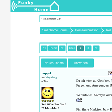
» Willkommen Gast
Smarthome Forum
Homeautomation
Roll
<<
Thema
>>
Seite
1
2
>>
Neues Thema
Antworten
hoppel
aus
Magdeburg
Da ich mich zur Zeit beruf
offline
Fragen und Anregungen üb
Wer Info's zu Somfy© oder
Real OC or Post God !
22 Jahre dabei !
Für ältere Markisen bzw. 