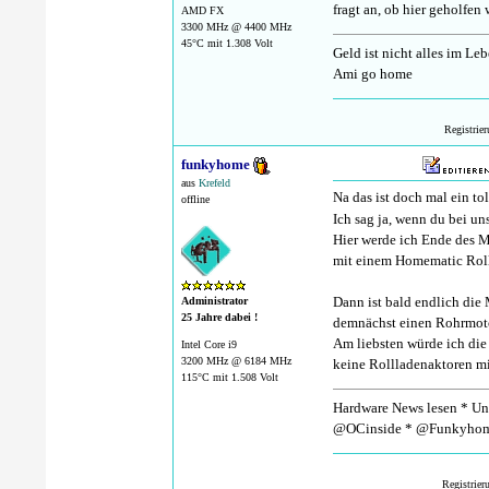
fragt an, ob hier geholfen
AMD FX
3300 MHz @ 4400 MHz
45°C mit 1.308 Volt
Geld ist nicht alles im Leb
Ami go home
Registrie
funkyhome
aus
Krefeld
Na das ist doch mal ein to
offline
Ich sag ja, wenn du bei un
Hier werde ich Ende des M
mit einem Homematic Roll
Dann ist bald endlich di
Administrator
25 Jahre dabei !
demnächst einen Rohrmoto
Am liebsten würde ich die
Intel Core i9
3200 MHz @ 6184 MHz
keine Rollladenaktoren m
115°C mit 1.508 Volt
Hardware News lesen * Unt
@OCinside * @Funkyhom
Registrier