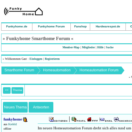
Funkyhome.de
Funkyhome Forum
Fanshop
Hardwarespot.de
O
» Funkyhome Smarthome Forum «
Member-Map
|
Mitglieder
|
Hilfe
|
Suche
» Willkommen Gast :
Einloggen
|
Registrieren
Smarthome Forum
Homeautomation
Homeautomation Forum
» 
<<
Thema
Neues Thema
Antworten
funkyhome
aus
Krefeld
Im neuen Homeautomation Forum dreht sich alles rund um
offline