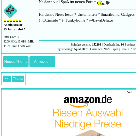
Na dann viel Spaß im neuen Forum
Hardware News lesen * Unterhalten * Smarthome, Gadgets, 
@OCinside * @Funkyhome * @LavaDeluxe
Administrator
25 Jahre dabei !
Intel Core i9
3200 MHz @ 6184 MHz
Beiträge gesamt:
152203
| Durchschnitt:
16
Postings 
115°C mit 1.508 Volt
Registrierung:
April 2001
| Dabei seit:
9229
Tagen | Erstellt:
10:
Neues Thema
Antworten
<<
Thema
*Ad