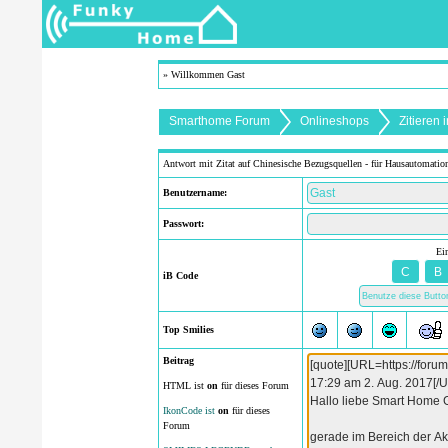
» Willkommen Gast
Smarthome Forum
Onlineshops
Zitieren
Antwort mit Zitat auf Chinesische Bezugsquellen - für Hausautomatio
Benutzername:
Passwort:
Ei
iB Code
Top Smilies
Beitrag
HTML ist
on
für dieses Forum
IkonCode ist
on
für dieses
Forum