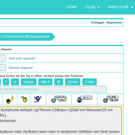
HOME
LOGIN
SMARTHOME
Einloggen
|
Registrieren
 in: Chinesische Bezugsquellen
n Bauteile
Noch nicht registriert?
Passwort vergessen?
nmal klicken um den Tag zu öffnen, nochmal klicken zum Schliessen