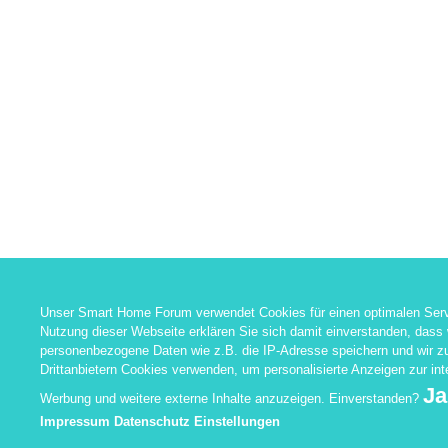
Unser Smart Home Forum verwendet Cookies für einen optimalen Serv
Nutzung dieser Webseite erklären Sie sich damit einverstanden, dass 
personenbezogene Daten wie z.B. die IP-Adresse speichern und wir 
Drittanbietern Cookies verwenden, um personalisierte Anzeigen zur in
Ja
Werbung und weitere externe Inhalte anzuzeigen. Einverstanden?
Impressum
Datenschutz
Einstellungen