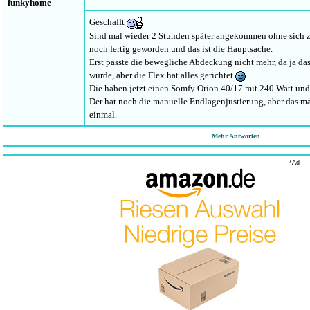
funkyhome
Geschafft
Sind mal wieder 2 Stunden später angekommen ohne sich zu
noch fertig geworden und das ist die Hauptsache.
Erst passte die bewegliche Abdeckung nicht mehr, da ja da
wurde, aber die Flex hat alles gerichtet
Die haben jetzt einen Somfy Orion 40/17 mit 240 Watt un
Der hat noch die manuelle Endlagenjustierung, aber das ma
einmal.
Mehr Antworten
funkyhome
*Ad
Ich befürchte, da haben zu viele an der Bestellung rumgebas
Mal sehen, ob die Markise besser klappt ... man soll die Ho
Mich wundert nur immer wieder, dass es trotz oder vielleic
Routine nie so klappt, wie es eigentlich sollte.
hoppel
Aus eigener Erfahrung war hier eindeutig dein Eindruck b
gekommen, der wußte nicht mehr, was Du bekommst, ich h
Ungemach beim Kunden durch geistige Abwesenheit der Bür
funkyhome