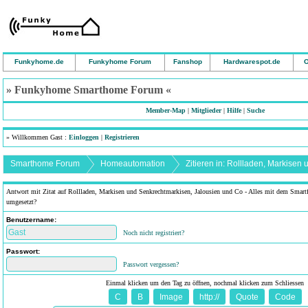
Funkyhome.de
Funkyhome Forum
Fanshop
Hardwarespot.de
O
» Funkyhome Smarthome Forum «
Member-Map
|
Mitglieder
|
Hilfe
|
Suche
» Willkommen Gast :
Einloggen
|
Registrieren
Smarthome Forum
Homeautomation
Antwort mit Zitat auf Rollladen, Markisen und Senkrechtmarkisen, Jalousien und Co - Alles mit dem Smartf
umgesetzt?
Benutzername:
Noch nicht registriert?
Passwort:
Passwort vergessen?
Einmal klicken um den Tag zu öffnen, nochmal klicken zum Schliessen