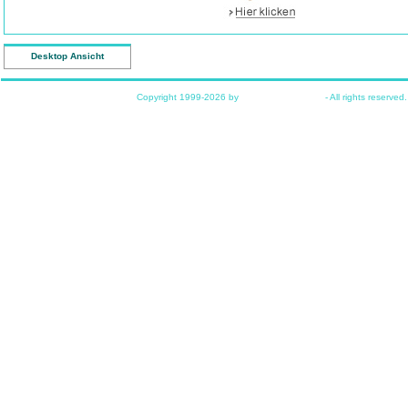
So ähnlich hatten die Monteure auch geschaut, als ich dene
durchbohren sollen, um an den Strom zu kommen
Desktop Ansicht
Tja, vorher alles lang und breit mit deren Chef besprochen
mit einer Gurt Rollade.
Copyright 1999-2026 by
www.funkyhome.de
- All rights reserved.
Aber ich bin ja schon froh, dass es trotzdem heute noch m
hat.
hoppel
mit einem Gurt kann man die Rolllade über einen Meter fe
Fehler
funkyhome
Die letzte Rollade ist nun fertig installiert ... aber das war 
Ich erzähle denen ausführlich, was wir benötigen und da
doch ernsthaft mit einer Rollade mit Gurt an