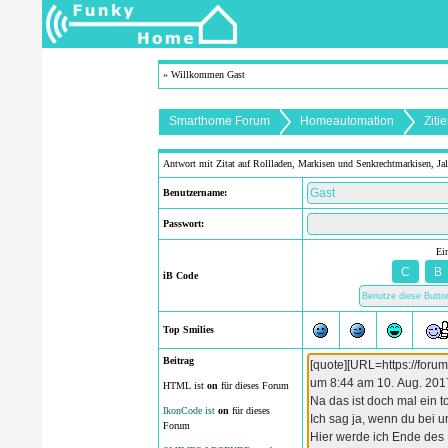
» Willkommen Gast
Smarthome Forum
Homeautomation
Antwort mit Zitat auf Rollladen, Markisen und Senkrechtmarkisen, Ja
Benutzername:
Passwort:
Ei
iB Code
Top Smilies
Beitrag
HTML ist
on
für dieses Forum
IkonCode ist
on
für dieses
Forum