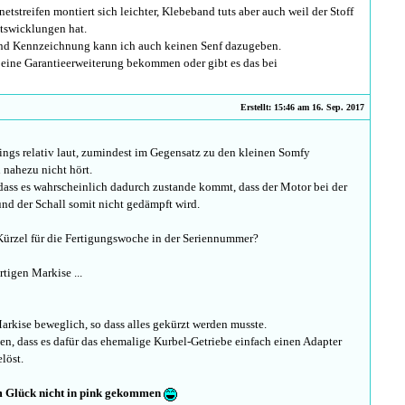
tstreifen montiert sich leichter, Klebeband tuts aber auch weil der Stoff
tswicklungen hat.
nd Kennzeichnung kann ich auch keinen Senf dazugeben.
 eine Garantieerweiterung bekommen oder gibt es das bei
Erstellt: 15:46 am 16. Sep. 2017
dings relativ laut, zumindest im Gegensatz zu den kleinen Somfy
nahezu nicht hört.
 dass es wahrscheinlich dadurch zustande kommt, dass der Motor bei der
und der Schall somit nicht gedämpft wird.
Kürzel für die Fertigungswoche in der Seriennummer?
rtigen Markise ...
Markise beweglich, so dass alles gekürzt werden musste.
n, dass es dafür das ehemalige Kurbel-Getriebe einfach einen Adapter
elöst.
um Glück nicht in pink gekommen