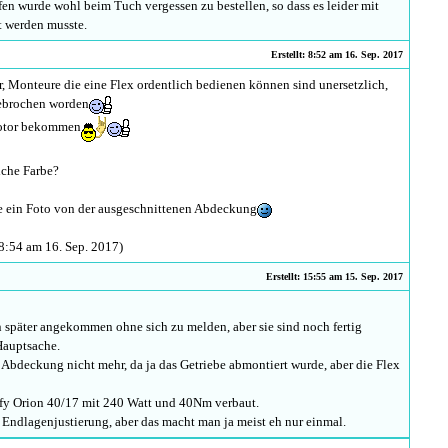
fen wurde wohl beim Tuch vergessen zu bestellen, so dass es leider mit
t werden musste.
Erstellt: 8:52 am 16. Sep. 2017
, Monteure die eine Flex ordentlich bedienen können sind unersetzlich,
gebrochen worden
Motor bekommen
lche Farbe?
tte ein Foto von der ausgeschnittenen Abdeckung
8:54 am 16. Sep. 2017)
Erstellt: 15:55 am 15. Sep. 2017
 später angekommen ohne sich zu melden, aber sie sind noch fertig
Hauptsache.
 Abdeckung nicht mehr, da ja das Getriebe abmontiert wurde, aber die Flex
mfy Orion 40/17 mit 240 Watt und 40Nm verbaut.
 Endlagenjustierung, aber das macht man ja meist eh nur einmal.