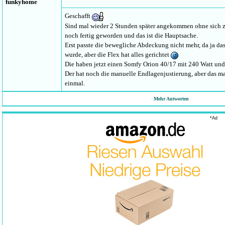
funkyhome
Geschafft
Sind mal wieder 2 Stunden später angekommen ohne sich zu
noch fertig geworden und das ist die Hauptsache.
Erst passte die bewegliche Abdeckung nicht mehr, da ja da
wurde, aber die Flex hat alles gerichtet
Die haben jetzt einen Somfy Orion 40/17 mit 240 Watt un
Der hat noch die manuelle Endlagenjustierung, aber das ma
einmal.
Mehr Antworten
funkyhome
*Ad
Ich befürchte, da haben zu viele an der Bestellung rumgebas
Mal sehen, ob die Markise besser klappt ... man soll die Ho
Mich wundert nur immer wieder, dass es trotz oder vielleic
Routine nie so klappt, wie es eigentlich sollte.
hoppel
Aus eigener Erfahrung war hier eindeutig dein Eindruck b
gekommen, der wußte nicht mehr, was Du bekommst, ich h
Ungemach beim Kunden durch geistige Abwesenheit der Bür
funkyhome