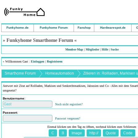
Funkyhome.de
Funkyhome Forum
Fanshop
Hardwarespot.de
O
» Funkyhome Smarthome Forum «
Member-Map
|
Mitglieder
|
Hilfe
|
Suche
» Willkommen Gast :
Einloggen
|
Registrieren
Smarthome Forum
Homeautomation
Antwort mit Zitat auf Rollladen, Markisen und Senkrechtmarkisen, Jalousien und Co - Alles mit dem Smartf
umgesetzt?
Benutzername:
Noch nicht registriert?
Passwort:
Passwort vergessen?
Einmal klicken um den Tag zu öffnen, nochmal klicken zum Schliessen