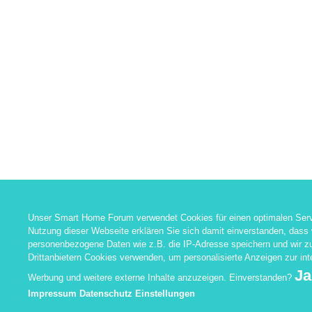
Unser Smart Home Forum verwendet Cookies für einen optimalen Serv
Nutzung dieser Webseite erklären Sie sich damit einverstanden, dass 
personenbezogene Daten wie z.B. die IP-Adresse speichern und wir 
Drittanbietern Cookies verwenden, um personalisierte Anzeigen zur in
Ja
Werbung und weitere externe Inhalte anzuzeigen. Einverstanden?
Impressum
Datenschutz
Einstellungen