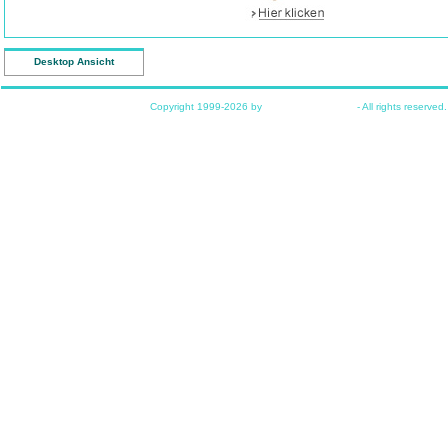
So ähnlich hatten die Monteure auch geschaut, als ich dene
durchbohren sollen, um an den Strom zu kommen
Desktop Ansicht
Tja, vorher alles lang und breit mit deren Chef besprochen
mit einer Gurt Rollade.
Copyright 1999-2026 by
www.funkyhome.de
- All rights reserved.
Aber ich bin ja schon froh, dass es trotzdem heute noch m
hat.
hoppel
mit einem Gurt kann man die Rolllade über einen Meter fe
Fehler
funkyhome
Die letzte Rollade ist nun fertig installiert ... aber das war 
Ich erzähle denen ausführlich, was wir benötigen und da
doch ernsthaft mit einer Rollade mit Gurt an