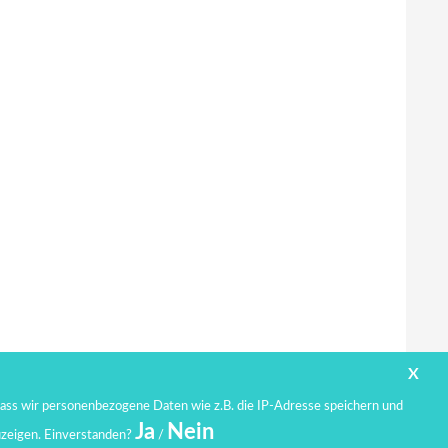
X
ass wir personenbezogene Daten wie z.B. die IP-Adresse speichern und
Ja
Nein
uzeigen. Einverstanden?
/