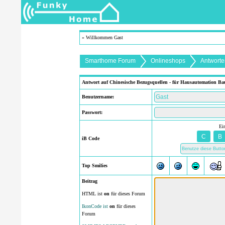
» Willkommen Gast
Smarthome Forum
Onlineshops
Antworte
Antwort auf Chinesische Bezugsquellen - für Hausautomation Bau
Benutzername:
Passwort:
Ei
iB Code
Top Smilies
Beitrag
HTML ist
on
für dieses Forum
IkonCode ist
on
für dieses
Forum