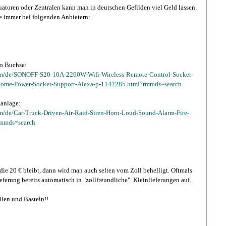
uatoren oder Zentralen kann man in deutschen Gefilden viel Geld lassen.
le immer bei folgenden Anbietern:
o Buchse:
m/de/SONOFF-S20-10A-2200W-Wifi-Wireless-Remote-Control-Socket-
Home-Power-Socket-Support-Alexa-p-1142285.html?rmmds=search
manlage:
m/de/Car-Truck-Driven-Air-Raid-Siren-Horn-Loud-Sound-Alarm-Fire-
rmmds=search
e 20 € bleibt, dann wird man auch selten vom Zoll behelligt. Oftmals
ieferung bereits automatisch in "zollfreundliche" Kleinlieferungen auf.
llen und Basteln!!