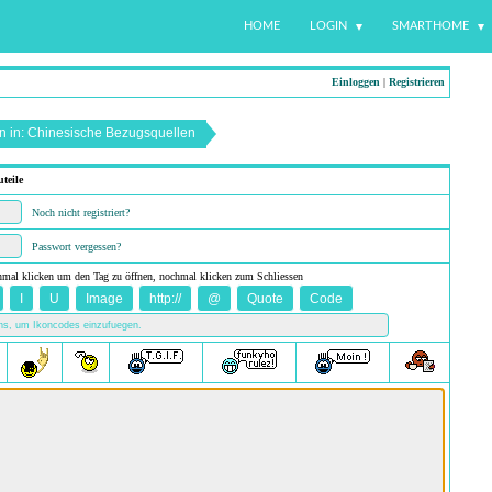
HOME
LOGIN
SMARTHOME
Einloggen
|
Registrieren
n in: Chinesische Bezugsquellen
teile
Noch nicht registriert?
Passwort vergessen?
nmal klicken um den Tag zu öffnen, nochmal klicken zum Schliessen