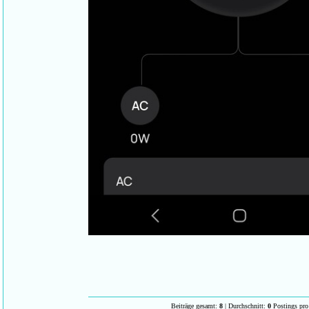
Beiträge gesamt:
8
| Durchschnitt:
0
Postings pro