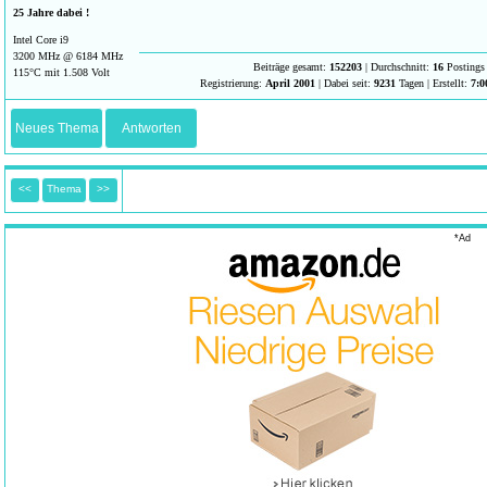
25 Jahre dabei !
Intel Core i9
3200 MHz @ 6184 MHz
Beiträge gesamt:
152203
| Durchschnitt:
16
Postings 
115°C mit 1.508 Volt
Registrierung:
April 2001
| Dabei seit:
9231
Tagen | Erstellt:
7:0
Neues Thema
Antworten
<<
Thema
>>
*Ad