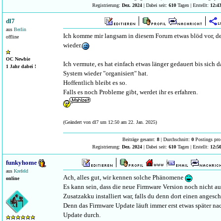
Registrierung:
Dez. 2024
| Dabei seit:
610
Tagen | Erstellt:
12:4
dl7
aus
Berlin
Ich komme mir langsam in diesem Forum etwas blöd vor, de
offline
wieder.
OC Newbie
Ich vermute, es hat einfach etwas länger gedauert bis sich 
1 Jahr dabei !
System wieder "organisiert" hat.
Hoffentlich bleibt es so.
Falls es noch Probleme gibt, werdet ihr es erfahren.
(Geändert von dl7 um 12:50 am 22. Jan. 2025)
Beiträge gesamt:
8
| Durchschnitt:
0
Postings pro
Registrierung:
Dez. 2024
| Dabei seit:
610
Tagen | Erstellt:
12:5
funkyhome
aus
Krefeld
Ach, alles gut, wir kennen solche Phänomene
online
Es kann sein, dass die neue Firmware Version noch nicht 
Zusatzakku installiert war, falls du denn dort einen angesch
Denn das Firmware Update läuft immer erst etwas später n
Update durch.