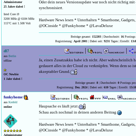
Oder dein neues Versionsupdate war noch nicht richtig mi
Administrator
25 Jahre dabei !
synchronisiert.
Intel Core i9
3200 MHz @ 6184 MHz
Hardware News lesen * Unterhalten * Smarthome, Gadgets, 
115°C mit 1.508 Volt
@OCinside * @Funkyhome * @LavaDeluxe
Beiträge gesamt:
152203
| Durchschnitt:
16
Postings 
Registrierung:
April 2001
| Dabei seit:
9231
Tagen | Erstellt:
13:
dl7
aus
Berlin
Ja, einen Zusatzakku habe ich nicht. Aber wahrscheinlich h
offline
gedauert alles in der Cloud zu verknüpfen. Wenn dem so ist
akzeptabler Grund.
OC Newbie
1 Jahr dabei !
Beiträge gesamt:
8
| Durchschnitt:
0
Postings pro
Registrierung:
Dez. 2024
| Dabei seit:
610
Tagen | Erstellt:
13:1
funkyhome
aus
Krefeld
Haupsache es läuft jetzt
online
Schau auch nochmal in deinen anderen Beitrag
Hardware News lesen * Unterhalten * Smarthome, Gadgets, 
@OCinside * @Funkyhome * @LavaDeluxe
Administrator