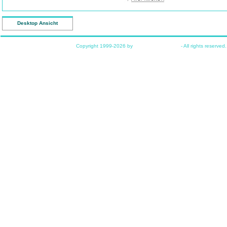
Desktop Ansicht
Copyright 1999-2026 by
www.funkyhome.de
- All rights reserved.