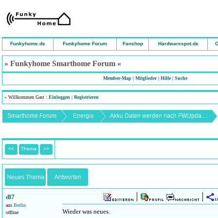
Funkyhome.de
Funkyhome Forum
Fanshop
Hardwarespot.de
O
» Funkyhome Smarthome Forum «
Member-Map
|
Mitglieder
|
Hilfe
|
Suche
» Willkommen Gast :
Einloggen
|
Registrieren
Smarthome Forum
Energie
Akku Daten werden nach FWUpdate auf 182 nicht gezeigt
<<
Thema
>>
Neues Thema
Antworten
dl7
aus
Berlin
Wieder was neues.
offline