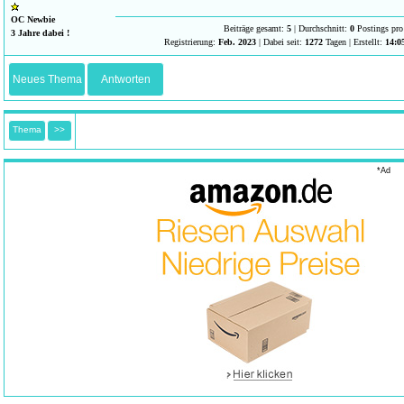
OC Newbie
Beiträge gesamt:
5
| Durchschnitt:
0
Postings pro
3 Jahre dabei !
Registrierung:
Feb. 2023
| Dabei seit:
1272
Tagen | Erstellt:
14:0
Neues Thema
Antworten
Thema
>>
*Ad