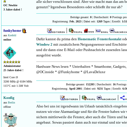
alle sicher verschlossen sind. Aber wie macht man das am b
OC Newbie
genutzt? Irgendwas Besonderes oder schließt ihr nur ab?
3 Jahre dabei !
Beiträge gesamt:
8
| Durchschnitt:
0
Postings pro
Registrierung:
Feb. 2023
| Dabei seit:
1269
Tagen | Erstellt:
1:5
funkyhome
aus
Krefeld
Dafür kannst du prima den
Homematic Fensterkontakt
ode
online
Window 2
mit zusätzlichem Neigungssensor und Erschütte
und dir dann eine E-Mail oder Pushnachricht zusenden lass
ausgelöst wurde.
Hardware News lesen * Unterhalten * Smarthome, Gadgets, 
Administrator
25 Jahre dabei !
@OCinside * @Funkyhome * @LavaDeluxe
Intel Core i9
3200 MHz @ 6184 MHz
Beiträge gesamt:
152203
| Durchschnitt:
16
Postings 
115°C mit 1.508 Volt
Registrierung:
April 2001
| Dabei seit:
9231
Tagen | Erstellt:
6:5
Konfig
aus
Berlin
Also bei uns ist irgendwann im Urlaub tatsächlich eingeb
offline
nutzen wir eine Alarmanlage und für die Fenster haben wir
sichern mittlerweile die Fenster, aber auch die Türen un
angebaut. Sowas passiert dann auch nur einmal und nie wie