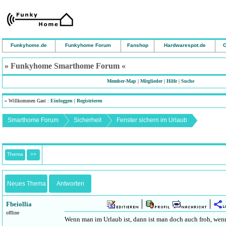
Funkyhome.de
Funkyhome Forum
Fanshop
Hardwarespot.de
O
» Funkyhome Smarthome Forum «
Member-Map
|
Mitglieder
|
Hilfe
|
Suche
» Willkommen Gast :
Einloggen
|
Registrieren
Smarthome Forum
Sicherheit
Fenster sichern im Urlaub
Thema
>>
Neues Thema
Antworten
Fbeiollia
offline
Wenn man im Urlaub ist, dann ist man doch auch froh, wen