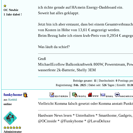
ich richte gerade auf HA mein Energy-Dashboard ein.
OC Newbie
Soweit hat alles geklappt.
1 Jahr dabei !
Jetzt bin ich aber erstaunt, dass bei einem Gesamtverbrauc
von Kosten in Höhe von 13,61 € angezeigt werden.
Beim Bezug habe ich einen kwh-Preis von 0,2954 € angeg
Was läuft da schief?
Gruß
MichaelEcoflow Balkonkraftwerk 800W, Powerstream, Pow
wasserfeste 2k-Batterie, Shelly 3EM
Beiträge gesamt:
11
| Durchschnitt:
0
Postings pr
Registrierung:
Feb. 2025
| Dabei seit:
526
Tagen | Erstellt:
11:3
funkyhome
aus
Krefeld
Vielleicht Komma falsch gesetzt oder Komma anstatt Punkt 
online
Hardware News lesen * Unterhalten * Smarthome, Gadgets, 
@OCinside * @Funkyhome * @LavaDeluxe
Administrator