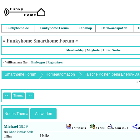
Funkyhome.de
Funkyhome Forum
Fanshop
Hardwarespot.de
O
» Funkyhome Smarthome Forum «
Member-Map
|
Mitglieder
|
Hilfe
|
Suche
» Willkommen Gast :
Einloggen
|
Registrieren
Smarthome Forum
Homeautomation
» 
<<
Thema
>>
Neues Thema
Antworten
Michael 1959
aus
Rhein-Neckar-Kreis
Hallo!
offline