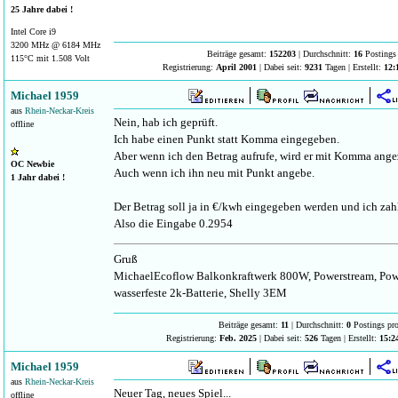
25 Jahre dabei !
Intel Core i9
3200 MHz @ 6184 MHz
Beiträge gesamt:
152203
| Durchschnitt:
16
Postings 
115°C mit 1.508 Volt
Registrierung:
April 2001
| Dabei seit:
9231
Tagen | Erstellt:
12:
Michael 1959
aus
Rhein-Neckar-Kreis
Nein, hab ich geprüft.
offline
Ich habe einen Punkt statt Komma eingegeben.
Aber wenn ich den Betrag aufrufe, wird er mit Komma ange
OC Newbie
Auch wenn ich ihn neu mit Punkt angebe.
1 Jahr dabei !
Der Betrag soll ja in €/kwh eingegeben werden und ich zah
Also die Eingabe 0.2954
Gruß
MichaelEcoflow Balkonkraftwerk 800W, Powerstream, Pow
wasserfeste 2k-Batterie, Shelly 3EM
Beiträge gesamt:
11
| Durchschnitt:
0
Postings pr
Registrierung:
Feb. 2025
| Dabei seit:
526
Tagen | Erstellt:
15:2
Michael 1959
aus
Rhein-Neckar-Kreis
Neuer Tag, neues Spiel...
offline