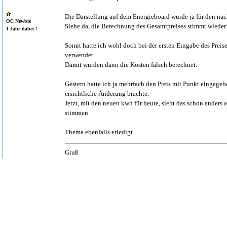
Die Darstellung auf dem Energieboard wurde ja für den näc
OC Newbie
Siehe da, die Berechnung des Gesamtpreises stimmt wieder
1 Jahr dabei !
Somit hatte ich wohl doch bei der ersten Eingabe des Preis
verwendet.
Damit wurden dann die Kosten falsch berechnet.
Gestern hatte ich ja mehrfach den Preis mit Punkt eingegeb
ersichtliche Änderung brachte.
Jetzt, mit den neuen kwh für heute, sieht das schon anders 
stimmen.
Thema ebenfalls erledigt.
Gruß
MichaelEcoflow Balkonkraftwerk 800W, Powerstream, Pow
wasserfeste 2k-Batterie, Shelly 3EM
Beiträge gesamt:
11
| Durchschnitt:
0
Postings pr
Registrierung:
Feb. 2025
| Dabei seit:
526
Tagen | Erstellt:
8:4
funkyhome
aus
Krefeld