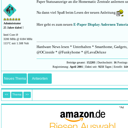
Paper Statusanzeige an die Homematic Zentrale anlernen un
Na dann viel Spaß beim Lesen der neuen Anleitung
Administrator
Hier geht es zum neuen
E-Paper Display Anlernen Tutori
25 Jahre dabei !
Intel Core i9
3200 MHz @ 6184 MHz
115°C mit 1.508 Volt
Hardware News lesen * Unterhalten * Smarthome, Gadgets, 
@OCinside * @Funkyhome * @LavaDeluxe
Beiträge gesamt:
152203
| Durchschnitt:
16
Postings 
Registrierung:
April 2001
| Dabei seit:
9233
Tagen | Erstellt:
14:
Neues Thema
Antworten
<<
Thema
>>
*Ad