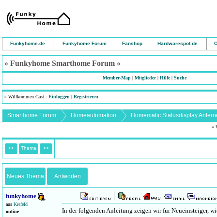
Funkyhome.de
Funkyhome Forum
Fanshop
Hardwarespot.de
O
» Funkyhome Smarthome Forum «
Member-Map
|
Mitglieder
|
Hilfe
|
Suche
» Willkommen Gast :
Einloggen
|
Registrieren
Smarthome Forum
Homeautomation
» 
<<
Thema
>>
Neues Thema
Antworten
funkyhome
aus
Krefeld
In der folgenden Anleitung zeigen wir für Neueinsteiger, 
online