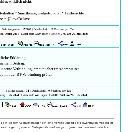
hler, wirklich nicht.
erhalten * Smarthome, Gadgets, Solar * Testberichte
e * @LavaDeluxe
Beiträge gesamt:
152203
| Durchschnitt:
16
Postings pro Tag
rung:
April 2001
| Dabei seit:
9229
Tagen | Erstellt:
7:00 am 26. Juli 2024
rliche Erklärung.
meinem Beitrag:
ur seine Verbindung, arbeitet aber trotzdem weiter.
pp mit der BT-Verbindung prüfen.
Beiträge gesamt:
31
| Durchschnitt:
0
Postings pro Tag
erung:
Juli 2024
| Dabei seit:
742
Tagen | Erstellt:
7:43 am 26. Juli 2024
 ob in diesem Ausfallmoment noch eine Verbindung zu der Powerstation möglich ist
 und welche ganz genauen Solarpanels sind wie ganz genau an dem Wechselrichter