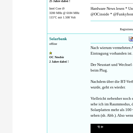
25 Jahre dabei !
Hardware News lesen * Unt
Intel Core i9
3200 MHz @ 6184 MHz
@OCinside * @Funkyhom
115°C mit 1.508 Volt
Registrier
Solarbank
offline
Nach wierum vermehrten Ab
Eintragung vorhanden ist.
OC Newbie
2 Jahre dabei !
Der Neustart und Wechsel 
beim Plug.
Nachdem über die BT-Verb
wurde, geht es wieder.
Vielleicht nebenher noch e
sehe ich im Raummodus, da
Solarplatten mehr als 100 
sehen (sh. Abb.). Also wen