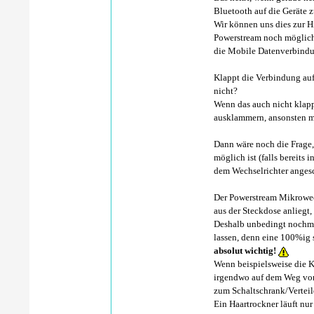
Bluetooth auf die Geräte z
Wir können uns dies zur 
Powerstream noch möglich 
die Mobile Datenverbindu
Klappt die Verbindung au
nicht?
Wenn das auch nicht klap
ausklammern, ansonsten m
Dann wäre noch die Frage
möglich ist (falls bereits
dem Wechselrichter anges
Der Powerstream Mikrowech
aus der Steckdose anliegt,
Deshalb unbedingt nochmal
lassen, denn eine 100%ig
absolut wichtig!
Wenn beispielsweise die K
irgendwo auf dem Weg von 
zum Schaltschrank/Verteil
Ein Haartrockner läuft nu