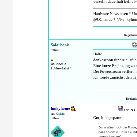
verzeiht dauerhaft keine Fe
Hardware News lesen * Unt
@OCinside * @Funkyhom
Registrie
Solarbank
offline
Hallo,
dankeschön für die ausfüh
OC Newbie
Eine kurze Ergänzung zu 
2 Jahre dabei !
Der Powerstream verliert n
Ich werde zunächst den Ti
Registri
funkyhome
aus
Krefeld
Gut, bin gespannt.
offline
Dann wäre noch die Frage,
(falls bereits in Betrieb)
angeschlossen?