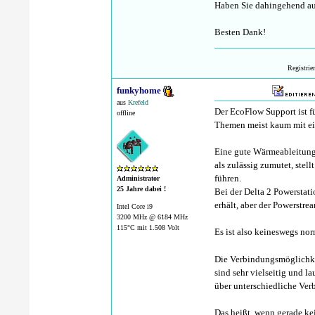
Haben Sie dahingehend auc
Besten Dank!
Registrie
funkyhome
aus
Krefeld
Der EcoFlow Support ist 
offline
Themen meist kaum mit e
Eine gute Wärmeableitung 
als zulässig zumutet, stell
führen.
Administrator
25 Jahre dabei !
Bei der Delta 2 Powerstat
erhält, aber der Powerstre
Intel Core i9
3200 MHz @ 6184 MHz
115°C mit 1.508 Volt
Es ist also keineswegs no
Die Verbindungsmöglichke
sind sehr vielseitig und l
über unterschiedliche Ve
Das heißt, wenn gerade ke