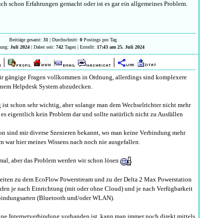
h schon Erfahrungen gemacht oder ist es gar ein allgemeines Problem.
Beiträge gesamt:
31
| Durchschnitt:
0
Postings pro Tag
rung:
Juli 2024
| Dabei seit:
742
Tagen | Erstellt:
17:43 am 25. Juli 2024
für gängige Fragen vollkommen in Ordnung, allerdings sind komplexere
inem Helpdesk System abzudecken.
ist schon sehr wichtig, aber solange man dem Wechselrichter nicht mehr
t es eigentlich kein Problem dar und sollte natürlich nicht zu Ausfällen
ion sind mir diverse Szenieren bekannt, wo man keine Verbindung mehr
am war hier meines Wissens nach noch nie ausgefallen.
rmal, aber das Problem werden wir schon lösen
iten zu dem EcoFlow Powerstream und zu der Delta 2 Max Powerstation
aufen je nach Einrichtung (mit oder ohne Cloud) und je nach Verfügbarkeit
rbindungsarten (Bluetooth und/oder WLAN).
ine Internetverbindung vorhanden ist, kann man immer noch direkt mittels