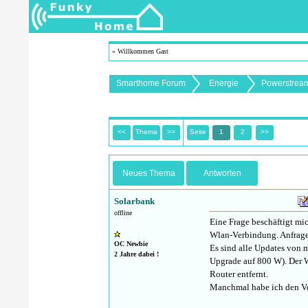
» Willkommen Gast
Smarthome Forum
Energie
Powerstream
<<
Thema
>>
Seite
1
2
>>
Neues Thema
Antworten
Solarbank
offline
Eine Frage beschäftigt mi
Wlan-Verbindung. Anfrage
OC Newbie
Es sind alle Updates von 
2 Jahre dabei !
Upgrade auf 800 W). Der We
Router entfernt.
Manchmal habe ich den Ver