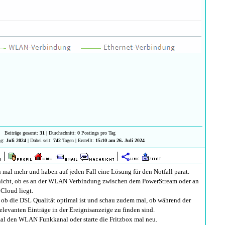
Beiträge gesamt:
31
| Durchschnitt:
0
Postings pro Tag
ng:
Juli 2024
| Dabei seit:
742
Tagen | Erstellt:
15:10 am 26. Juli 2024
 mal mehr und haben auf jeden Fall eine Lösung für den Notfall parat.
h nicht, ob es an der WLAN Verbindung zwischen dem PowerStream oder an
 Cloud liegt.
, ob die DSL Qualität optimal ist und schau zudem mal, ob während der
elevanten Einträge in der Ereignisanzeige zu finden sind.
al den WLAN Funkkanal oder starte die Fritzbox mal neu.