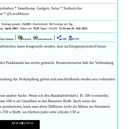
erhalten * Smarthome, Gadgets, Solar * Testberichte
e * @LavaDeluxe
Beiträge gesamt:
152203
| Durchschnitt:
16
Postings pro Tag
ung:
April 2001
| Dabei seit:
9229
Tagen | Erstellt:
15:34 am 26. Juli 2024
brüchen, kann festgestellt werden, dass im Ereignisprotokoll keine
des Funkkanals hat nichts gebracht. Komischerweise hält die Verbindung
indung die Verknüpfung gelöst und anschließende wieder neu verbunden
ine andere Sache. Wenn ich den Haushaltsbedarf z. B. 100 w einstelle,
ss 100 w als Grundlast in das Hausnetz fließt. Auch wenn die
w produzieren, kann man diese Differenz nicht als Abluss ins Stromnetz
n 250 w fließt, wo bleiben (oder sehe ich) die 150 w.