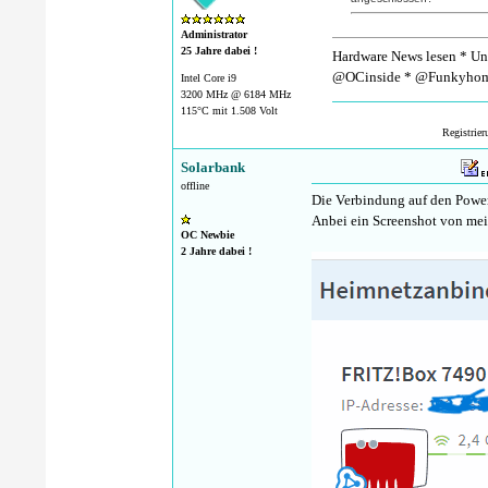
Administrator
25 Jahre dabei !
Hardware News lesen * Unt
@OCinside * @Funkyhom
Intel Core i9
3200 MHz @ 6184 MHz
115°C mit 1.508 Volt
Registrie
Solarbank
offline
Die Verbindung auf den Power
Anbei ein Screenshot von mei
OC Newbie
2 Jahre dabei !