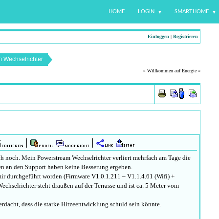
HOME
LOGIN
SMARTHOME
Einloggen
|
Registrieren
 Wechselrichter
» Willkommen auf Energie «
ch noch. Mein Powerstream Wechselrichter verliert mehrfach am Tage die
n an den Support haben keine Besserung ergeben.
mir durchgeführt worden (Firmware V1.0.1.211 – V1.1.4.61 (Wifi) +
chselrichter steht draußen auf der Terrasse und ist ca. 5 Meter vom
dacht, dass die starke Hitzeentwicklung schuld sein könnte.