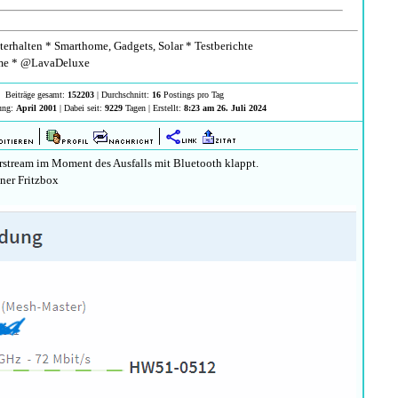
erhalten * Smarthome, Gadgets, Solar * Testberichte
e * @LavaDeluxe
Beiträge gesamt:
152203
| Durchschnitt:
16
Postings pro Tag
rung:
April 2001
| Dabei seit:
9229
Tagen | Erstellt:
8:23 am 26. Juli 2024
stream im Moment des Ausfalls mit Bluetooth klappt.
ner Fritzbox